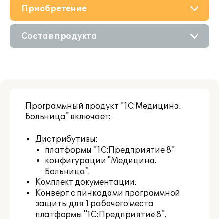
Приобретение
О решении
Состав продукта
Поддержка
Приобретение продукта
Материалы
Приобретение у партнера
Партнерам
Программный продукт "1С:Медицина.
Больница" включает:
Дистрибутивы:
платформы "1С:Предприятие 8";
конфигурации "Медицина.
Больница".
Комплект документации.
Конверт с пинкодами программной
защиты для 1 рабочего места
платформы "1С:Предприятие 8".