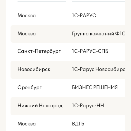
В моем городе
Москва
1С-РАРУС
С публикациями внедрений
Есть NFR-версия
Москва
Группа компаний Ф1СО
Центр реальной автоматизации
Санкт-Петербург
1С-РАРУС-СПБ
Со статусом 1С:Центр разработки
Новосибирск
1С-Рарус Новосибирск
Оренбург
БИЗНЕС РЕШЕНИЯ
Нижний Новгород
1С-Рарус-НН
Москва
ВДГБ