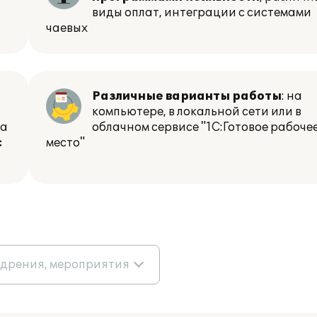
виды оплат, интеграции с системами
чаевых
Различные варианты работы
: на
компьютере, в локальной сети или в
та
облачном сервисе "1С:Готовое рабоче
с
место"
едрения, мероприятия