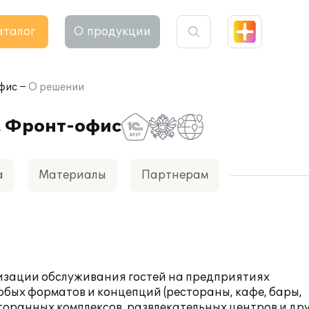
аталог
О продукции
офис
О решении
. Фронт-офис
а
Материалы
Партнерам
изации обслуживания гостей на предприятиях
бых форматов и концепций (рестораны, кафе, бары,
оранных комплексов, развлекательных центров и др