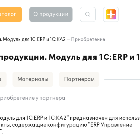
аталог
О продукции
 Модуль для 1С:ERP и 1С:КА2
Приобретение
продукции. Модуль для 1С:ERP и 
а
Материалы
Партнерам
риобретение у партнера
одуль для 1С:ERP и 1С:КА2" предназначен для исполь
укты, содержащие конфигурацию "ERP Управление
".