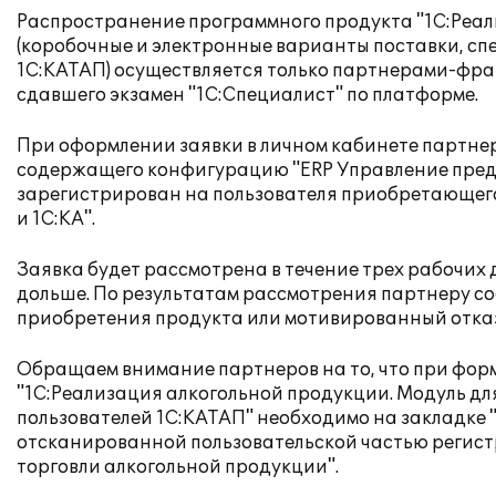
Распространение программного продукта "1С:Реали
(коробочные и электронные варианты поставки, сп
1С:КАТАП) осуществляется только партнерами-фра
сдавшего экзамен "1С:Специалист" по платформе.
При оформлении заявки в личном кабинете партне
содержащего конфигурацию "ERP Управление предп
зарегистрирован на пользователя приобретающего 
и 1С:КА".
Заявка будет рассмотрена в течение трех рабочих 
дольше. По результатам рассмотрения партнеру с
приобретения продукта или мотивированный отказ
Обращаем внимание партнеров на то, что при фор
"1С:Реализация алкогольной продукции. Модуль для
пользователей 1С:КАТАП" необходимо на закладке
отсканированной пользовательской частью регис
торговли алкогольной продукции".