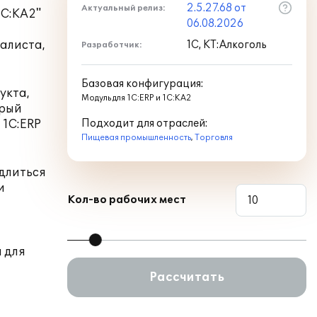
2.5.27.68 от
Актуальный релиз:
1С:КА2"
06.08.2026
алиста,
1С, КТ:Алкоголь
Разработчик:
Базовая конфигурация:
укта,
Модуль для 1С:ERP и 1С:КА2
орый
 1С:ERP
Подходит для отраслей:
Пищевая промышленность
,
Торговля
 длиться
и
Кол-во рабочих мест
а для
Рассчитать