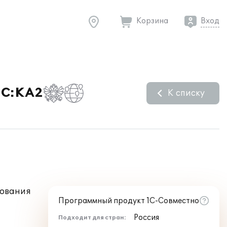
Корзина
Вход
1С:КА2
К списку
зования
Программный продукт 1С-Совместно
Россия
Подходит для стран: