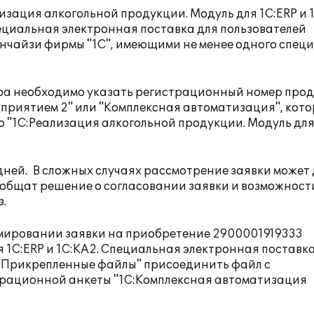
зация алкогольной продукции. Модуль для 1С:ERP и 
ециальная электронная поставка для пользователей
нчайзи фирмы "1С", имеющими не менее одного специ
ра необходимо указать регистрационный номер прод
риятием 2" или "Комплексная автоматизация", кот
"1С:Реализация алкогольной продукции. Модуль для
дней. В сложных случаях рассмотрение заявки может
ообщат решение о согласовании заявки и возможност
.
мировании заявки на приобретение 2900001919333
 1С:ERP и 1С:КА2. Специальная электронная поставк
 "Прикрепленные файлы" присоединить файл с
трационной анкеты "1С:Комплексная автоматизация