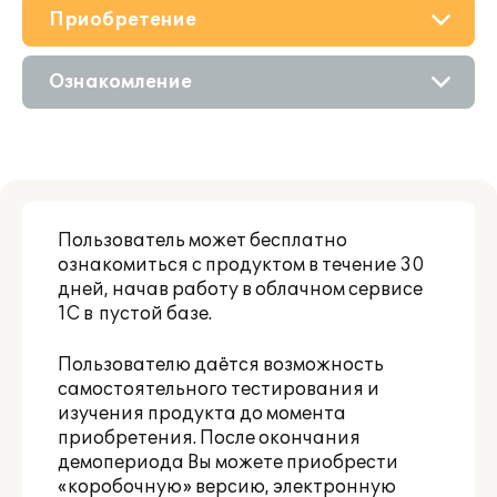
Приобретение
О решении
Ознакомление
Поддержка
Приобретение продукта
Материалы
Состав продукта
Партнерам
Пользователь может бесплатно
Приобретение у партнера
ознакомиться с продуктом в течение 30
дней, начав работу в облачном сервисе
Аренда продукта
1С в пустой базе.
Пользователю даётся возможность
самостоятельного тестирования и
изучения продукта до момента
приобретения. После окончания
демопериода Вы можете приобрести
«коробочную» версию, электронную