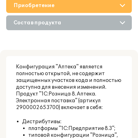
Приобретение
О решении
Состав продукта
Поддержка
Приобретение продукта
Материалы
Приобретение у партнера
Партнерам
Конфигурация "Аптека" является
Аренда продукта
полностью открытой, не содержит
защищенных участков кода и полностью
Ознакомление
доступна для внесения изменений.
Продукт "1С:Розница 8. Аптека.
Электронная поставка" (артикул
2900002653700) включает в себя:
Дистрибутивы:
платформы "1С:Предприятие 8.3";
типовой конфигурации "Розница",