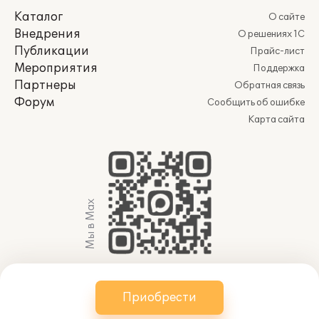
Каталог
О сайте
Внедрения
О решениях 1С
Публикации
Прайс-лист
Мероприятия
Поддержка
Партнеры
Обратная связь
Форум
Сообщить об ошибке
Карта сайта
Мы в Max
© 2011-2026 АО «Группа 1С» (правопреемник ООО
Приобрести
«1С»). Все права защищены.
websol@1c.ru