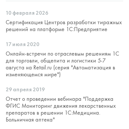
отдельных составляющих одного
комплекта для разных торговых сетей и/
10 февраля 2026
или независимых торговых объектов не
допускается.
Сертификация Центров разработки тиражных
решений на платформе 1С:Предприятие
17 июля 2020
Онлайн-встречи по отраслевым решениям 1С
для торговли, общепита и логистики 5-7
августа на Retail.ru (серия "Автоматизация в
изменяющемся мире")
29 апреля 2019
Отчет о проведении вебинара "Поддержка
ФГИС Мониторинг движения лекарственных
препаратов в решении 1С:Медицина.
Больничная аптека"