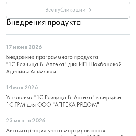
номенклатуры.
Все публикации
Контроль предельно допустимых
розничных цен и цен производителя
Внедрения продукта
на ЖНВЛП и НСиПТВ при поступлении
товаров.
17 июня 2026
Внедрение программного продукта
"1С:Розница 8. Аптека" для ИП Шахбановой
Аделины Алимовны
14 мая 2026
Установка "1С:Розница 8. Аптека" в сервисе
1С:ГРМ для ООО "АПТЕКА РЯДОМ"
23 марта 2026
Автоматизация учета маркированных
Загрузка реестра предельных цен