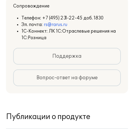
действия сертификата.
Сопровождение
Автоматическое формирование новых
Телефон:
+7 (495) 231-22-45 доб. 1830
серий при загрузке поступления из
Эл. почта:
rs@rarus.ru
электронной накладной и пометка
1С-Коннект: ЛК 1С:Отраслевые решения на
неиспользуемых серий.
1С:Розница
Механизм ведения общих штрихкодов
для номенклатуры. Формирование
индивидуальных штрихкодов серий
Поддержка
лекарственных средств.
Создание и использование готовых
шаблонов ценников и этикеток как
Вопрос-ответ на форуме
для категорий товаров, так и для
отдельных товарных позиций.
Учет аналогов ЛС при подборе в
документы товародвижения.
Контроль фальсификатов,
просроченных серий.
Публикации о продукте