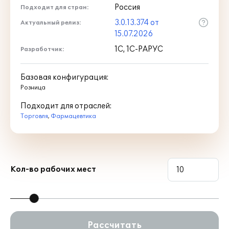
разных товарных позиций для
Россия
Подходит для стран:
продажи.
3.0.13.374 от
Актуальный релиз:
Указание в карточке номенклатуры
15.07.2026
основных параметров лекарственных
1С, 1С-РАРУС
препаратов: МНН, СМНН, код
Разработчик:
КЛП, форма выпуска, дозировка, код
Росздравнадзора, признак ЖНВЛП/
Базовая конфигурация:
наркотических средств/
Розница
сильнодействующих/ядов, товары
Подходит для отраслей:
фармацевтического
Торговля
рынка, ЕГК, фармако-
,
Фармацевтика
терапевтическая
группа, фармакологическое
действие, АТХ, нозология.
Кол-во рабочих мест
Рассчитать