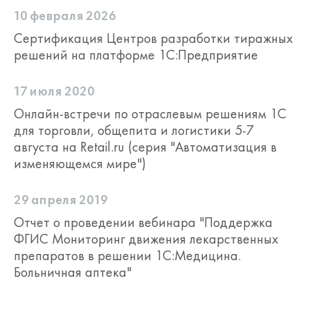
10 февраля 2026
Сертификация Центров разработки тиражных
решений на платформе 1С:Предприятие
17 июля 2020
Онлайн-встречи по отраслевым решениям 1С
Цветовая индикация серий по срокам
для торговли, общепита и логистики 5-7
годности при подборе товаров в
августа на Retail.ru (серия "Автоматизация в
документах.
изменяющемся мире")
Индикация ЖНВЛП в товарных
документах.
29 апреля 2019
Ценообразование
Отчет о проведении вебинара "Поддержка
ФГИС Мониторинг движения лекарственных
Возможность гибко задать торговую
препаратов в решении 1С:Медицина.
наценку в зависимости от товарной
Больничная аптека"
группы/магазина.
Механизм автоматического
формирования цен поступившей