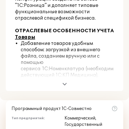
"1С:Розница" и дополняет
типовые
функциональные возможности
отраслевой спецификой бизнеса.
ОТРАСЛЕВЫЕ ОСОБЕННОСТИ УЧЕТА
Товары
Добавление товаров удобным
способом: загрузкой из внешнего
файла, созданием вручную или с
помощью
сервиса
1С:Номенклатура
(необходим
действующий 1С:КП Медицина),
который позволяет загрузить
карточки товаров вместе с
необходимой информацией:
названием, штрихкодом, описанием и
др.
Программный продукт 1С-Совместно
Автоматическое формирование
Коммерческий,
Тип предприятий:
наименования товара по шаблону.
Государственный
Создание комплектов и наборов из