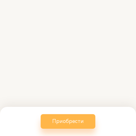
Ведение взаиморасчетов с
самозанятыми.
Ведение кадрового учета: прием/
увольнение, совместительство, отпуск, кад
перемещения, штатное
расписание, графики работы, учет
отработанного
времени, удержания, расчетные
листки
Премии по результатам личных
продажах сотрудников.
Приобрести
Формирование ведомости на выплату
регулярной заработной платы.