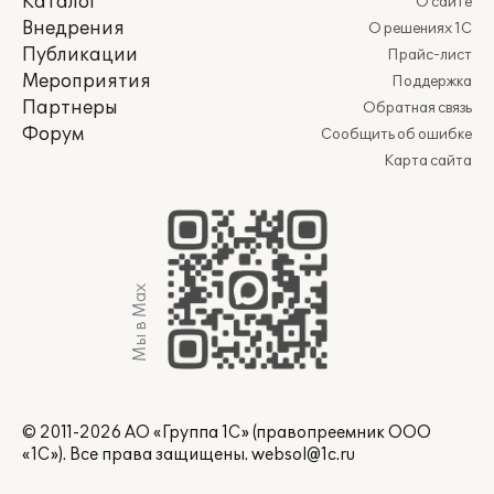
Каталог
О сайте
Внедрения
О решениях 1С
Публикации
Прайс-лист
Мероприятия
Поддержка
Партнеры
Обратная связь
Форум
Сообщить об ошибке
Карта сайта
Мы в Max
Мониторинг цен Росздравнадзора.
Выгрузка ФГИС ЕИАС.
© 2011-2026 АО «Группа 1С» (правопреемник ООО
«1С»). Все права защищены.
websol@1c.ru