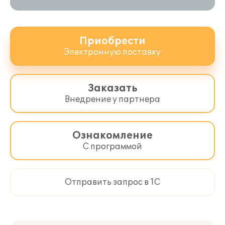
Приобрести
Электронную поставку
Заказать
Внедрение у партнера
Ведение серийного учета ЛС с
Ознакомление
указанием таких параметров,
С программой
как: серия производителя, срок
годности, дата изготовления, срок
хранения, производитель, страна
происхождения.
Отправить запрос в 1С
Ведение информации о сертификатах
ЛС: сертификат, декларант, декларацию
зарегистрировал, орган, выдавший
сертификат соответствия, срок