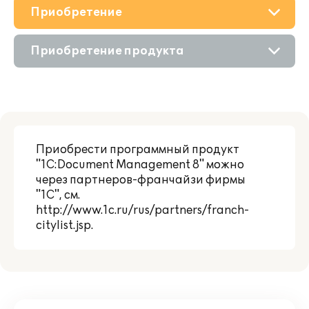
Приобретение
О решении
Приобретение продукта
Поддержка
Состав продукта
Партнерам
Приобретение у партнера
Приобрести программный продукт
"1C:Document Management 8" можно
через партнеров-франчайзи фирмы
"1С", см.
http://www.1c.ru/rus/partners/franch-
citylist.jsp
.