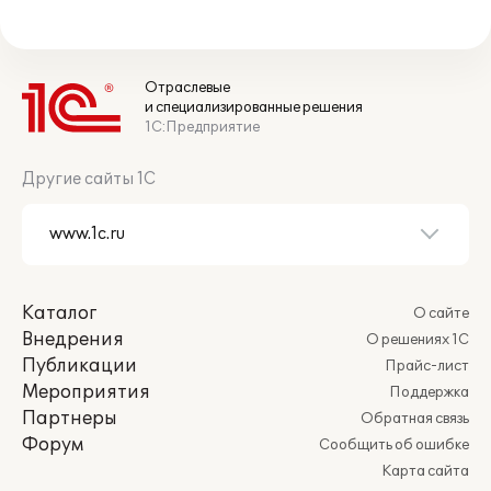
Отраслевые
и специализированные решения
1С:Предприятие
Другие сайты 1С
Каталог
О сайте
Внедрения
О решениях 1С
Публикации
Прайс-лист
Мероприятия
Поддержка
Партнеры
Обратная связь
Форум
Сообщить об ошибке
Карта сайта