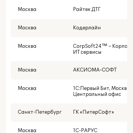
В моем городе
Москва
Райтек ДТГ
С публикациями внедрений
Есть NFR-версия
Москва
Кодерлайн
Центр реальной автоматизации
Москва
CorpSoft24™ – Корпор
Со статусом 1С:Центр разработки
ИТ сервисы
Москва
АКСИОМА-СОФТ
Москва
1С:Первый Бит, Москва 
Центральный офис
Санкт-Петербург
ГК «ПитерСофт»
Москва
1С-РАРУС