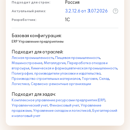
Россия
Подходит для стран:
3.2.12.6 от 31.07.2026
Актуальный релиз:
1С
Разработчик:
Базовая конфигурация:
ERP Управление предприятием
Подходит для отраслей:
Лесная промышленность
,
Пищевая промышленность
,
Машиностроение
,
Металлургия
,
Переработка отходов и
вторсырья
,
Химическая и фармацевтическая промышленность
,
Полиграфия, производители упаковки и издательства
,
Производство строительных материалов
,
Торговля
,
Склад
,
Логистика
,
Сервисно-ремонтные организации
Подходит для задач:
Комплексное управление ресурсами предприятия (ERP)
,
Управленческий учет
,
Финансовый учет
,
Управление
продажами
,
Управление складом и логистикой
,
Бухгалтерский
и налоговый учет