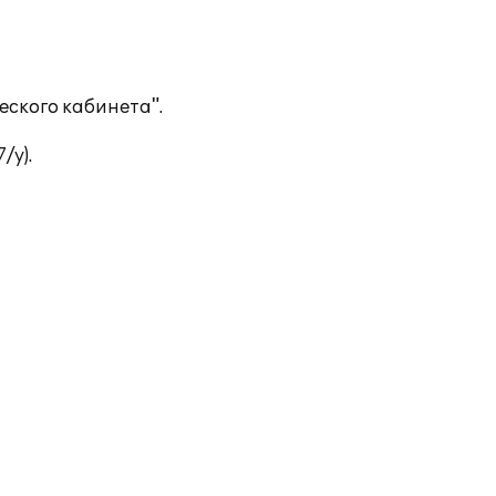
еского кабинета".
/у).