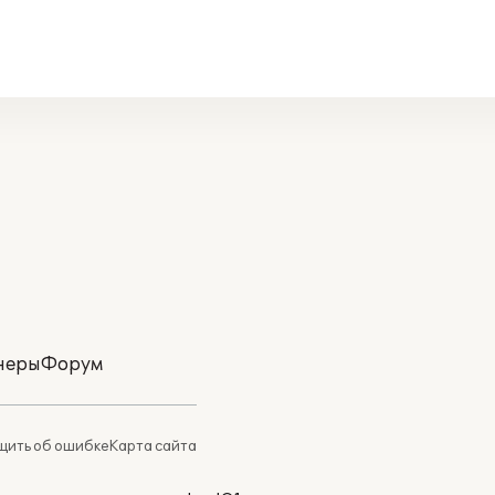
неры
Форум
ить об ошибке
Карта сайта