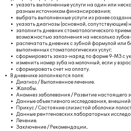
указать выполненные услуги на один или нескол
разным источникам финансирования;
выбрать выполненные услуги из ранее созданн
указать диагнозы (основной, сопутствующие) н
заполнить дневник стоматологического приема
возможностью заполнения на несколько зубов
распечатать дневник с зубной формулой или б
выполненных стоматологических услуг;
сформировать заказ-наряд по форме 9-МЗ с ук
изменить номер зуба на молочный, если у взрос
сформировать счет на оплату.
В дневнике заполняются поля:
Диагноз / Выполненное лечение.
Жалобы.
Анамнез заболевания / Развитие настоящего 
Данные объективного исследования, внешний 
Прикус / Состояние слизистой оболочки полост
Данные рентгеновских лабораторных исследо
Лечение.
Заключение / Рекомендации..