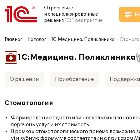
Отраслевые
К
и специализированные
решения
1С:Предприятие
Главная
Каталог
1С:Медицина. Поликлиника
Стомато
1С:Медицина. Поликлиника
О решении
Приобретение
Поддержк
Стоматология
Формирование одного или нескольких планов л
перечень услуг и их стоимость.
В рамках стоматологического приема возможно 
у) и зубную формулу в соответствии с приказом