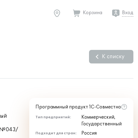
Корзина
Вход
К списку
Программный продукт 1С-Совместно
ный
Коммерческий,
Тип предприятий:
Государственный
а №043/
Россия
Подходит для стран: