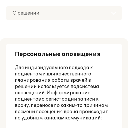
О решении
Приобретение
Поддержка
Персональные оповещения
Материалы
Для индивидуального подхода к
Партнерам
пациентам и для качественного
планирования работы врачей в
решении используется подсистема
оповещений. Информирование
пациентов о регистрации записи к
врачу, переносе по каким-то причинам
времени посещения врача происходит
по удобным каналам коммуникаций: