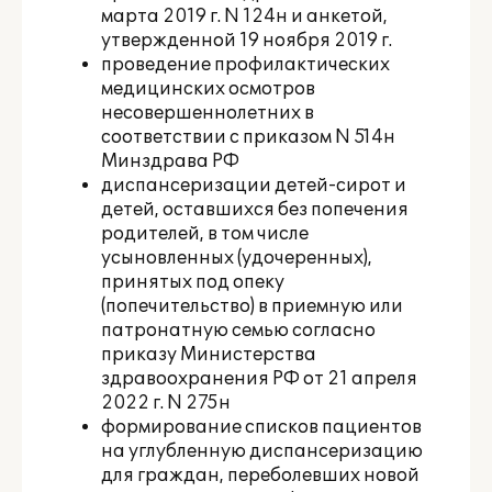
марта 2019 г. N 124н и анкетой,
утвержденной 19 ноября 2019 г.
проведение профилактических
медицинских осмотров
несовершеннолетних в
соответствии с приказом N 514н
Минздрава РФ
диспансеризации детей-сирот и
детей, оставшихся без попечения
родителей, в том числе
усыновленных (удочеренных),
принятых под опеку
(попечительство) в приемную или
патронатную семью согласно
приказу Министерства
здравоохранения РФ от 21 апреля
2022 г. N 275н
формирование списков пациентов
на углубленную диспансеризацию
для граждан, переболевших новой