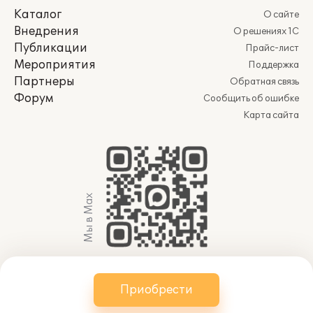
Каталог
О сайте
Внедрения
О решениях 1С
Публикации
Прайс-лист
Мероприятия
Поддержка
Партнеры
Обратная связь
Форум
Сообщить об ошибке
Карта сайта
Мы в Max
© 2011-2026 АО «Группа 1С» (правопреемник ООО
Приобрести
«1С»). Все права защищены.
websol@1c.ru