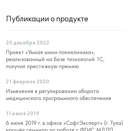
Формирование списков для
углубленного медицинского
обследования;
Публикации о продукте
Регистрация результатов
углубленного медицинского
обследования, профилактических и
20 декабря 2022
контрольных медицинских осмотров,
формирование этапных эпикризов,
Проект «Умная мини-поликлиника»,
планов наблюдения
реализованный на базе технологий 1С,
Контроль полноты проведения
получил престижную премию
мероприятий и правильности
заполнения медицинской
21 февраля 2020
документации
Изменения в регулировании оборота
Вакцинация
медицинского программного обеспечения
Поддерживается процесс
11 июня 2019
вакцинации в рамках национального
6 июня 2019 г. в офисе «СофтЭксперт» (г. Тула)
календаря профилактических
прошёл семинар по работе с ФГИС МДЛП
прививок и профилактических