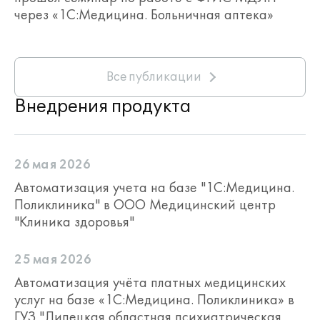
через «1С:Медицина. Больничная аптека»
прививок по эпидемическим
показаниям.
Регистрация факта вакцинации
производится СЭМД "Протокол
манипуляции"
Все публикации
Можно оформить документ
Внедрения продукта
"Информированное согласие
(отказ) на вакцинацию"
Имеется отчет по форме №5
"Сведения о профилактических
26 мая 2026
прививках"
Автоматизация учета на базе "1С:Медицина.
Поликлиника" в ООО Медицинский центр
"Клиника здоровья"
25 мая 2026
Автоматизация учёта платных медицинских
услуг на базе «1С:Медицина. Поликлиника» в
ГУЗ "Липецкая областная психиатрическая