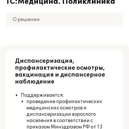
1С:Медицина. Поликлиника
О решении
Приобретение
Поддержка
Диспансеризация,
Материалы
профилактические осмотры,
вакцинация и диспансерное
Партнерам
наблюдение
Поддерживается:
проведение профилактических
медицинских осмотров и
диспансеризации взрослого
населения в соответствии с
приказом Минздравом РФ от 13