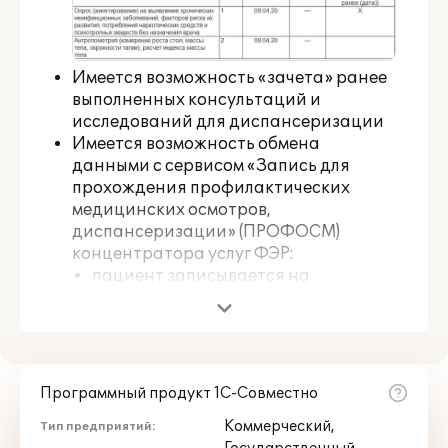
Имеется возможность «зачета» ранее
выполненных консультаций и
исследований для диспансеризации
Имеется возможность обмена
данными с сервисом «Запись для
прохождения профилактических
медицинских осмотров,
диспансеризации» (ПРОФОСМ)
концентратора услуг ФЭР:
пациент записывается на
прохождение диспансеризации
через ЕПГУ, сервис "Запись для
прохождения профилактических
медицинских осмотров,
диспансеризации"
Программный продукт 1С-Совместно
анкета заполняется на ЕПГУ и
Коммерческий,
Тип предприятий:
сведения из нее поступают в