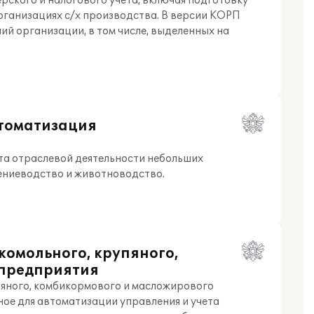
рского и налогового учета, включая подготовку
рганизациях с/х производства. В версии КОРП
ий организации, в том числе, выделенных на
втоматизация
та отраслевой деятельности небольших
ениеводство и животноводство.
комольного, крупяного,
 предприятия
пяного, комбикормового и масложирового
ное для автоматизации управления и учета