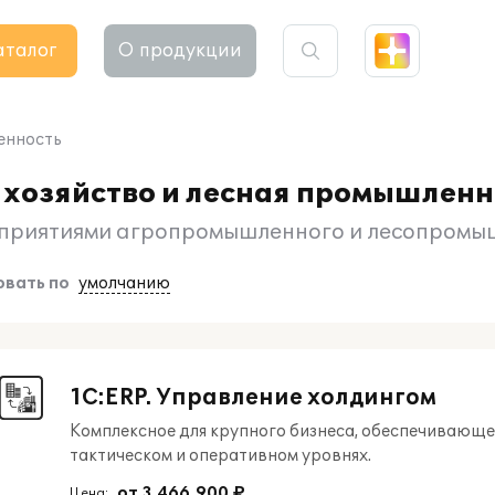
аталог
О продукции
енность
 хозяйство и лесная промышленн
дприятиями агропромышленного и лесопромы
вать по
умолчанию
1С:ERP. Управление холдингом
Комплексное для крупного бизнеса, обеспечивающе
тактическом и оперативном уровнях.
от 3 466 900 ₽
Цена: