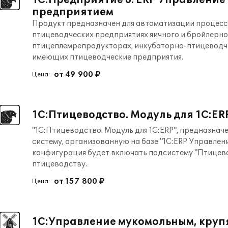
1С:Предприятие 8. ERP Управление
предприятием
Продукт предназначен для автоматизации процессо
птицеводческих предприятиях яичного и бройлерно
птицеплемрепродукторах, инкубаторно-птицеводчес
имеющих птицеводческие предприятия.
от 49 900 ₽
Цена:
1С:Птицеводство. Модуль для 1С:ER
"1С:Птицеводство. Модуль для 1С:ERP", предназна
систему, организованную на базе "1С:ERP Управлен
конфигурация будет включать подсистему "Птицево
птицеводству.
от 157 800 ₽
Цена:
1С:Управление мукомольным, круп