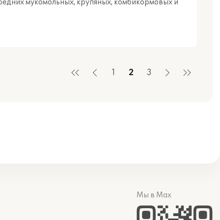
редних мукомольных, крупяных, комбикормовых и
1
2
3
Мы в Max