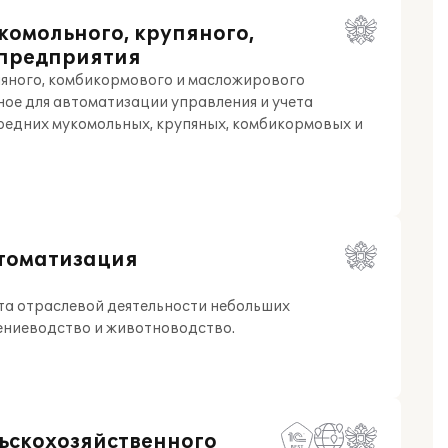
комольного, крупяного,
 предприятия
пяного, комбикормового и масложирового
ное для автоматизации управления и учета
редних мукомольных, крупяных, комбикормовых и
втоматизация
та отраслевой деятельности небольших
ениеводство и животноводство.
льскохозяйственного