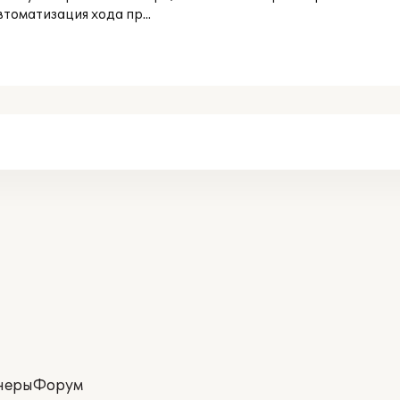
томатизация хода пр...
неры
Форум