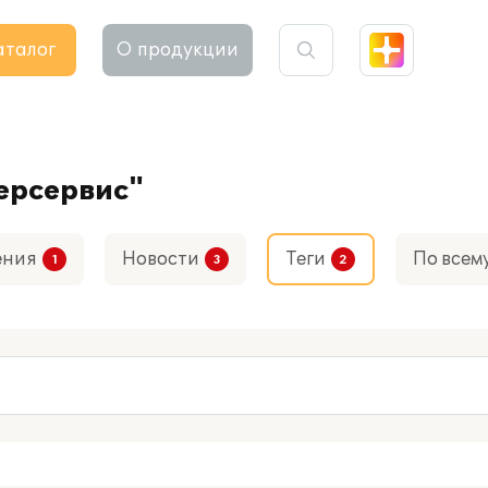
аталог
О продукции
персервис"
ения
Новости
Теги
По всем