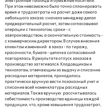
электронные таблицы и бумажные носители.
При этом невозможно было точно спланировать
время и трудозатраты на расчет даже самого
небольшого заказа: сначала менеджер делал
предварительный расчет, затем согласовывал
операции с технологом, сроки - с
завпроизводством, а окончательную стоимость -
с коммерческим директором. В случае внесения
клиентом изменений в заказ - по тиражу,
красочности, бумаге - цепочка согласований
повторялась. В результате отпуск заказов в
производство затягивался. Кладовщикам и
технологам, отвечающим за выдачу и списание
расходных материалов, приходилось
практически вручную вести позаказный учет и
списание всей номенклатуры расходных
материалов. Также вручную рассчитывалась
себестоимость производства единицы каждой
продукции, что, кроме завышения трудозатрат,