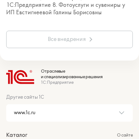
1С:Предприятие 8. Фотоуслуги и сувениры у
ИП Евстигнеевой Галины Борисовны
Все внедрения
Документ позволяет задать нормы
расхода материалов, в том числе с
учетом таких параметров как: формат
продукции, формат материала,
Отраслевые
тираж.
и специализированные решения
Ценообразование
1С:Предприятие
Для учета особенностей
ценообразования, в конфигурацию
Другие сайты 1С
добавлены документы Установка цен
на печать фотографий и Установка
цен на фотокниги.
Каталог
О сайте