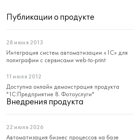
специализированные справочники
для хранения следующей
Публикации о продукте
информации с учетом отраслевой
специфики:
данные о форматах бумаги,
фотографий, фотокниг и др.;
28 июня 2013
данные о значениях плотности
Интеграция систем автоматизации «1С» для
используемых печатных
полиграфии с сервисами web-to-print
материалов;
данные о видах отделки продукции;
данные о видах переплета.
11 июля 2012
Нормирование
Доступна онлайн демонстрация продукта
Для реализации специфики
"1C:Предприятие 8. Фотоуслуги"
нормирования материалов в
Внедрения продукта
конфигурации разработан документ
Нормирование материалов.
22 июля 2026
Автоматизация бизнес процессов на базе