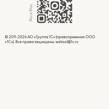
Мы в Max
© 2011-2026 АО «Группа 1С» (правопреемник ООО
«1С»). Все права защищены.
websol@1c.ru