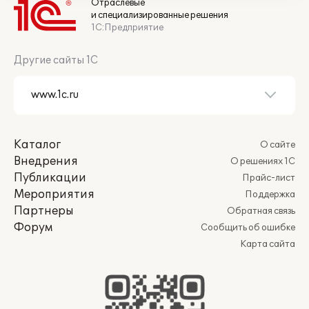
Отраслевые
и специализированные решения
1С:Предприятие
Другие сайты 1С
Каталог
О сайте
Внедрения
О решениях 1С
Публикации
Прайс-лист
Мероприятия
Поддержка
Партнеры
Обратная связь
Форум
Сообщить об ошибке
Карта сайта