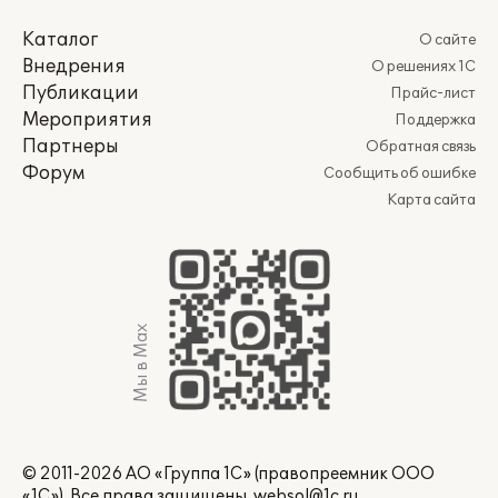
Каталог
О сайте
Внедрения
О решениях 1С
Публикации
Прайс-лист
Мероприятия
Поддержка
Партнеры
Обратная связь
Форум
Сообщить об ошибке
Карта сайта
Мы в Max
© 2011-2026 АО «Группа 1С» (правопреемник ООО
«1С»). Все права защищены.
websol@1c.ru