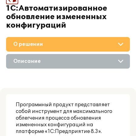
1С:Автоматизированное
обновление измененных
конфигураций
О решении
Приобретение
Описание
Поддержка
Возможности
Материалы
Сравнение версий
Партнерам
Программный продукт представляет
собой инструмент для максимального
облегчения процесса обновления
измененных конфигураций на
платформе «1С:Предприятие 8.3».