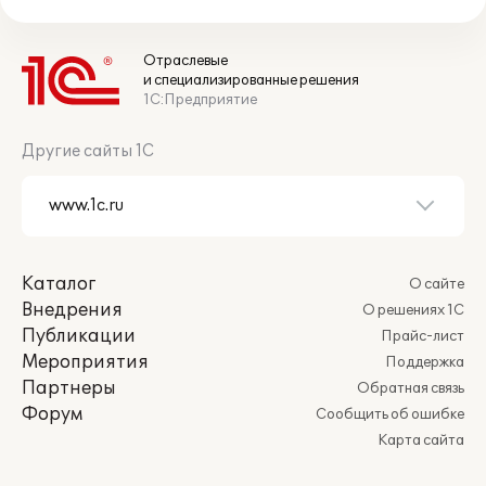
Отраслевые
и специализированные решения
1С:Предприятие
Другие сайты 1С
Каталог
О сайте
Внедрения
О решениях 1С
Публикации
Прайс-лист
Мероприятия
Поддержка
Партнеры
Обратная связь
Форум
Сообщить об ошибке
Карта сайта