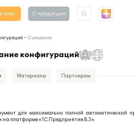
аталог
О продукции
нфигураций
О решении
вание конфигураций
а
Материалы
Партнерам
румент для максимально полной автоматической п
на платформе «1С:Предприятие 8.3».