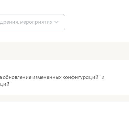
едрения, мероприятия
е обновление измененных конфигураций" и
аций"