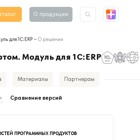
аталог
О продукции
ль для 1С:ERP
О решении
том. Модуль для 1С:ERP
а
Материалы
Партнерам
и
Сравнение версий