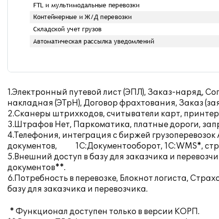
1.Электронный путевой лист (ЭПЛ), Заказ-наряд, 
накладная (ЭТрН), Договор фрахтования, Заказ (зая
2.Сканеры штрихкодов, считыватели карт, принтер
3.Штрафов Нет, Паркоматика, платные дороги, зап
4.Телефония, интеграция с биржей грузоперевозок 
документов, 1С:Документооборот, 1С:WMS*, стра
5.Внешний доступ в базу для заказчика и перевозч
документов**.
6.Потребность в перевозке, Блокнот логиста, Стра
базу для заказчика и перевозчика.
* Функционал доступен только в версии КОРП.