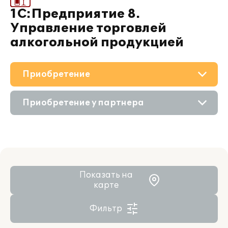
1С:Предприятие 8.
Управление торговлей
алкогольной продукцией
Приобретение
О решении
Приобретение у партнера
Поддержка
Приобретение продукта
Материалы
Состав продукта
Партнерам
Показать на
карте
Фильтр