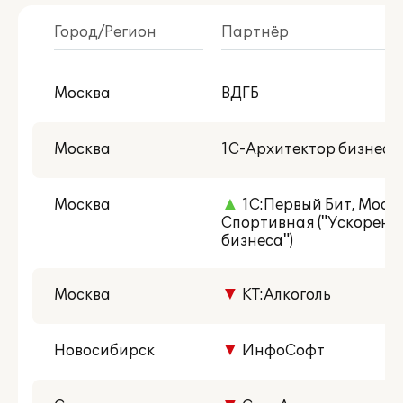
Город/Регион
Партнёр
В моем городе
Москва
ВДГБ
С публикациями внедрений
Есть NFR-версия
Москва
1С-Архитектор бизнеса
Центр реальной автоматизации
Москва
▲
1С:Первый Бит, Москва
Со статусом 1С:Центр разработки
Спортивная ("Ускорени
бизнеса")
Москва
▼
КТ:Алкоголь
Новосибирск
▼
ИнфоСофт