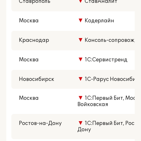
Ставрополь
▼
СтавАналит
Москва
▼
Кодерлайн
Краснодар
▼
Консоль-сопровожде
Москва
▼
1С:Сервистренд
Новосибирск
▼
1С-Рарус Новосибир
Москва
▼
1С:Первый Бит, Москва
Войковская
Ростов-на-Дону
▼
1С:Первый Бит, Росто
Дону