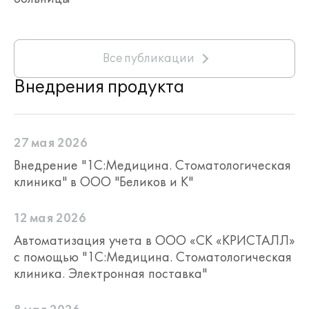
рабочих мест)
Продукт "1С:Медицина.
Стоматологическая клиника. Комплект
Все публикации
на 5 пользователей" выпускается в
Внедрения продукта
комплектации с программной и
аппаратной защитой и содержит:
Дистрибутивы:
27 мая 2026
платформы "1С:Предприятие 8";
Внедрение "1С:Медицина. Стоматологическая
конфигурации "Медицина.
клиника" в ООО "Беликов и К"
Стоматологическая клиника»"
Комплект документации по платформе
"1С:Предприятие 8.3".
12 мая 2026
Книга по конфигурации "Медицина.
Автоматизация учета в ООО «СК «КРИСТАЛЛ»
Стоматологическая клиника".
с помощью "1С:Медицина. Стоматологическая
Купон на льготное сопровождение
клиника. Электронная поставка"
1С:ИТС.
Активационный конверт 1С:ИТС
Отраслевой Льготный.