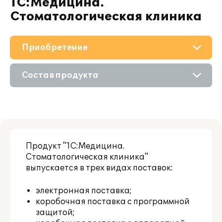
1С:Медицина.
Стоматологическая клиника
Приобретение
О решении
Состав продукта
Поддержка
Приобретение продукта
Материалы
Приобретение у партнера
Партнерам
Продукт "1С:Медицина.
Стоматологическая клиника"
выпускается в трех видах поставок:
электронная поставка;
коробочная поставка с программной
защитой;