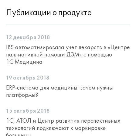
Пинкод программной лицензии
Публикации о продукте
"1С:Предприятие 8.3" на 1 рабочее
место.
Пинкод программной лицензии
конфигурации "Медицина.
12 декабря 2018
Стоматологическая клиника" на 1
IBS автоматизировала учет лекарств в «Центре
рабочее место.
паллиативной помощи ДЗМ» с помощью
1С:Медицина
В комплектации с аппаратной защитой:
Ключ аппаратной защиты для 1
19 октября 2018
рабочего места платформы
ERP-система для медицины: зачем нужны
"1С:Предприятие 8".
платформы?
Ключ аппаратной защиты для 1
рабочего места конфигурации
"Медицина. Стоматологическая
15 октября 2018
клиника".
1C, АТОЛ и Центр развития перспективных
технологий подключают к маркировке
Основная поставка (на 5
больницы