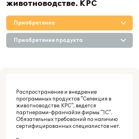
животноводстве. КРС
Приобретение
О решении
Приобретение продукта
Поддержка
Состав продукта
Материалы
Приобретение у партнера
Партнерам
Онлайн-демонстрация
Распространение и внедрение
программных продуктов "Селекция в
животноводстве. КРС", ведется
партнерами-франчайзи фирмы "1С".
Обязательных требований по наличию
сертифицированных специалистов нет.