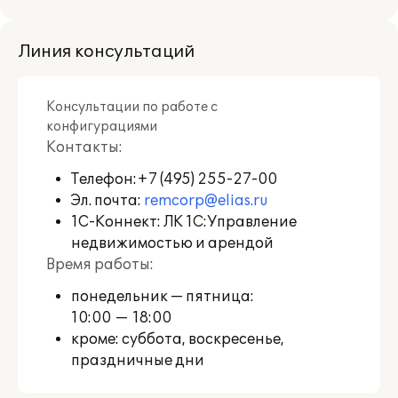
поддержки пользователей
https://releases.1c.ru/
.
Линия консультаций
Пользователи, активировавшие 1С:КП
Отраслевой, могут влиять на развитие
профильного функционала
Консультации по работе с
используемого отраслевого
конфигурациями
программного продукта, путем
Контакты:
оценивания в Личном кабинете
пользователя
Телефон:
+7 (495) 255-27-00
качества решения,
качества его сопровождения, а также
Эл. почта:
remcorp@elias.ru
высказывая свои пожелания и
1С-Коннект: ЛК 1С:Управление
замечания по развитию.
недвижимостью и арендой
Время работы:
Также предоставляется возможность
понедельник — пятница:
обратиться на линию консультации
разработчика решения "1С-Совместно"
10:00 — 18:00
по вопросам ведения учета в
кроме: суббота, воскресенье,
используемом решении:
праздничные дни