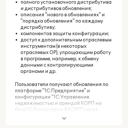
полного установочного дистрибутива
и дистрибутивов обновления;
описания "нового в обновлениях" и
"порядка обновления" по каждому
дистрибутиву;
компонентов защиты конфигурации;
доступ к дополнительным отраслевым
инструментам (в некоторых
отраслевых ОР), упрощающим работу
в программе, например, к обмену
данными с контролирующими
органами и др.
Пользователи получают обновления по
платформе "1С:Предприятие" и
конфигурации "1С:Управление
недвижимостью и арендой КОРП на
базе 1С:Бухгалтерия 8 КОРП" через
партнеров-франчайзи, разработчика и
на сайте "1С" в разделе интернет-