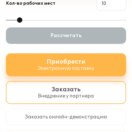
Кол-во рабочих мест
Льготное сопровождение пользователей
Для оформления договора 1С:ИТС/1С:КП
и 1С:КП Отраслевого обращайтесь к
обслуживающему вас партнеру фирмы
Рассчитать
"1С" или к рекомендованным фирмой
"1С" Центрам Сопровождения и Сервис-
партнерам в Вашем регионе, со списком
можно ознакомиться на странице
Приобрести
http://its.1c.ru/zakaz
.
Электронную поставку
Заказать
Внедрение у партнера
Заказать онлайн-демонстрацию