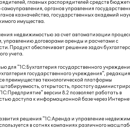
рядителей, главных распорядителей средств бюджет
о самоуправления, органов управления государстве
анов казначейства, государственных академий наук
жимого имущества.
ления недвижимостью за счет автоматизации процес
и, управлению договорами аренды и расчетами с
ти. Продукт обеспечивает решение задач бухгалтерс
го учета.
ю для "1С:Бухгалтерия государственного учрежден
ухгалтерия государственного учреждения", редакция
все преимущества технологической платформы
сштабируемость, открытость, простоту администри
1С:Предприятие" версии 8.2 позволяет работать в
тью доступа к информационной базе через Интернет
азвития решения "
1С:Аренда и управление недвижи
спользуется в сотнях компаниях различного масштаб