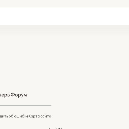
неры
Форум
ить об ошибке
Карта сайта