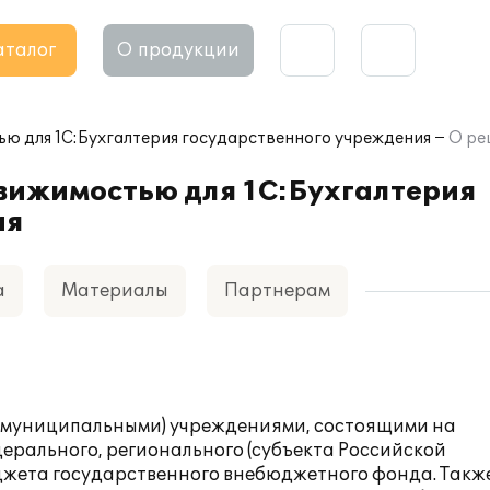
аталог
О продукции
ью для 1С:Бухгалтерия государственного учреждения
О ре
вижимостью для 1С:Бухгалтерия
ия
а
Материалы
Партнерам
 (муниципальными) учреждениями, состоящими на
ерального, регионального (субъекта Российской
юджета государственного внебюджетного фонда. Такж