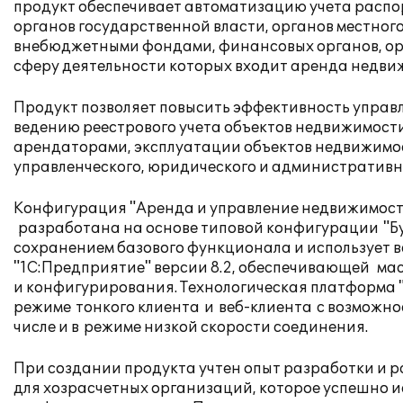
продукт обеспечивает автоматизацию учета распо
органов государственной власти, органов местног
внебюджетными фондами, финансовых органов, орг
сферу деятельности которых входит аренда недви
Продукт позволяет повысить эффективность управ
ведению реестрового учета объектов недвижимост
арендаторами, эксплуатации объектов недвижимос
управленческого, юридического и административно
Конфигурация "Аренда и управление недвижимость
разработана на основе типовой конфигурации
"Б
сохранением базового функционала и использует 
"1С:Предприятие" версии 8.2, обеспечивающей ма
и конфигурирования. Технологическая платформа "
режиме
тонкого клиента
и
веб-клиента
с возможнос
числе и в
режиме низкой скорости соединения
.
При создании продукта учтен опыт разработки и р
для хозрасчетных организаций, которое успешно и