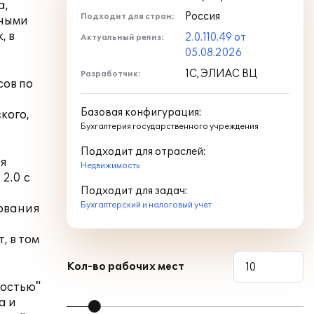
а,
Россия
Подходит для стран:
нными
, в
2.0.110.49 от
Актуальный релиз:
05.08.2026
1С, ЭЛИАС ВЦ
Разработчик:
сов по
Базовая конфигурация:
кого,
Бухгалтерия государственного учреждения
Подходит для отраслей:
ия
Недвижимость
 2.0
с
Подходит для задач:
Бухгалтерский и налоговый учет
рования
, в том
Кол-во рабочих мест
мостью
"
а и