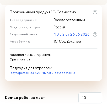
иные объекты, относящиеся к
государственному и муниципальному
Программный продукт 1С-Совместно
имуществу.
Государственный
Тип предприятий:
I
Функциональные возможности
Россия
Подходит для стран:
II Обмен данными
4.0.3.2 от 26.06.2026
Актуальный релиз:
III Работа в модели сервиса
1С, СофтЭксперт
Разработчик:
Базовая конфигурация:
Оригинальная
Подходит для отраслей:
Государственное и муниципальное управление
I
Функциональные
возможности
1. Ведение реестра объектов
имущества
Кол-во рабочих мест