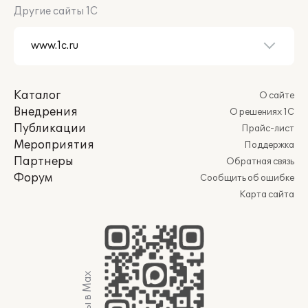
Другие сайты 1С
ограничений;
формирование арендного фонда.
Дополнительно: можно
хранить сканы
правоустанавливающих и иных
документов
в системе — прикреплять их
Каталог
О сайте
к карточкам объектов.
Внедрения
О решениях 1С
Публикации
Прайс-лист
4. Администрирование
Мероприятия
Поддержка
доходов
Партнеры
Обратная связь
Форум
Сообщить об ошибке
Ведение реестра договоров
Карта сайта
Система позволяет:
формировать и вести
реестр
договоров
по разным видам
Мы в Max
финансовых обязательств: аренда,
купля продажа, безвозмездное