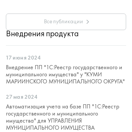
2. Ведение реестра
правообладателей
Все публикации
Функционал аналогичен учёту объектов
Внедрения продукта
имущества:
создаются
карты
правообладателей
с полным
17 июня 2024
набором сведений;
сохраняется
история изменений
Внедрение ПП "1С:Реестр государственного и
данных о правообладателях;
муниципального имущества" у "КУМИ
настраиваются
атрибуты, маски
МАРИИНСКОГО МУНИЦИПАЛЬНОГО ОКРУГА"
ввода, значения по умолчанию
и
контроль корректности данных;
27 мая 2024
предоставляется возможность
настройки интерфейса
карты
Автоматизация учета на базе ПП "1С:Реестр
правообладателя (вкладки,
государственного и муниципального
группировка и состав атрибутов).
имущества" для УПРАВЛЕНИЯ
МУНИЦИПАЛЬНОГО ИМУЩЕСТВА
3. Операции с объектами