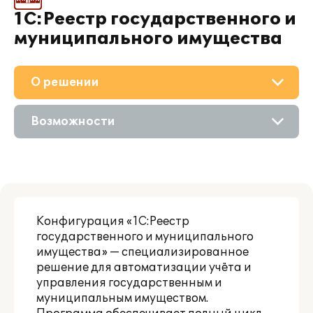
1С:Реестр государственного и
муниципального имущества
О решении
Приобретение
Возможности
Поддержка
Описание
Партнерам
Сравнение версий
Конфигурация «1С:Реестр
государственного и муниципального
имущества» — специализированное
решение для автоматизации учёта и
управления государственным и
муниципальным имуществом.