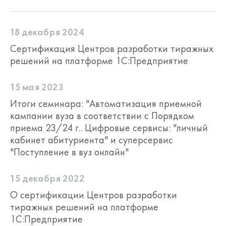
задавать маски ввода данных;
устанавливать значения по
умолчанию; указывать допустимые
18 декабря 2024
(пограничные) значения;
контролировать корректность ввода
Сертификация Центров разработки тиражных
на стороне пользователя.
решений на платформе 1С:Предприятие
Кастомизировать интерфейс
под
конкретный тип имущества:
15 мая 2023
настраивать вкладки, группировать
атрибуты и определять их состав на
Итоги семинара: "Автоматизация приемной
вкладках — всё это доступно в режиме
кампании вуза в соответствии с Порядком
пользователя.
приема 23/24 г.. Цифровые сервисы: "личный
Вести групповой учёт
—
кабинет абитуриента" и суперсервис
использовать одну карточку учёта для
"Поступление в вуз онлайн"
нескольких реестровых номеров.
Регистрировать преобразования
объектов имущества
– разделение
15 декабря 2022
объекта имущества, слияние объектов
О сертификации Центров разработки
имущества, выделение части объекта
тиражных решений на платформе
имущества.
1С:Предприятие