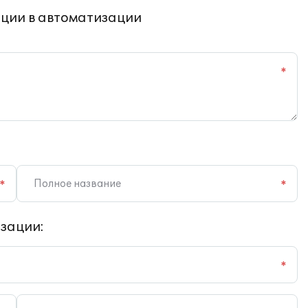
ции в автоматизации
*
*
*
зации:
*