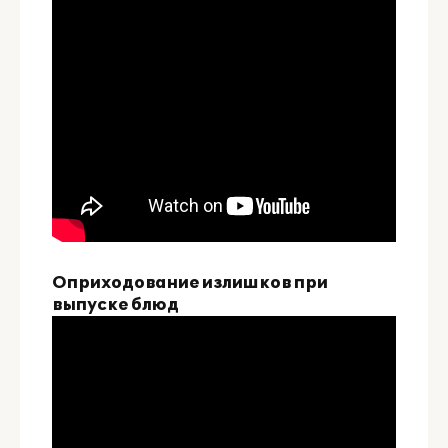
Оприходование излишков при
выпуске блюд