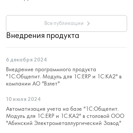
Все публикации
Внедрения продукта
Плановая себестоимость блюд
6 декабря 2024
Внедрение программного продукта
"1С:Общепит. Модуль для 1С:ERP и 1С:КА2" в
компании АО "Взлет"
10 июля 2024
Автоматизация учета на базе "1С:Общепит.
Модуль для 1С:ERP и 1С:КА2" в столовой ООО
"Абинский Электрометаллургический Завод"