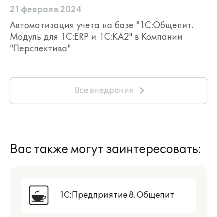
21 февраля 2024
Анализ инвентаризации с помощью
отчёта "Анализ движения продуктов
Автоматизация учета на базе "1С:Общепит.
по видам операции"
Модуль для 1С:ERP и 1С:КА2" в Компании
"Перспектива"
Все внедрения
Вас также могут заинтересовать:
1С:Предприятие 8. Общепит
Выбор и управление рецептурой