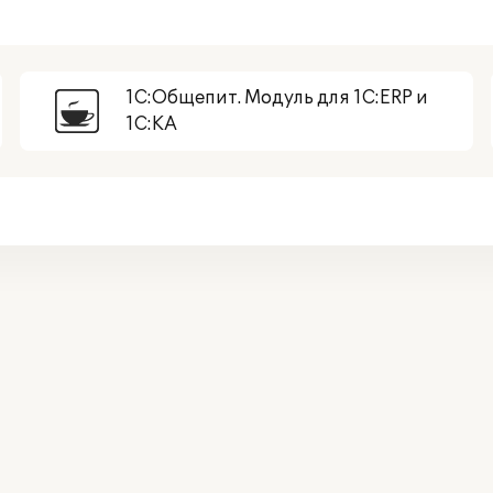
1С:Общепит. Модуль для 1С:ERP и
1С:КА