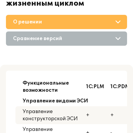
жизненным циклом
О решении
Приобретение
Сравнение версий
Поддержка
Описание
Материалы
Возможности
Партнерам
Цифровые технологии
Функциональные
1C:PLM
1C:PDM 
возможности
Управление видами ЭСИ
Управление
+
+
конструкторской ЭСИ
Управление