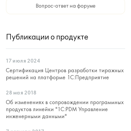
профессий рабочих
+
-
Вопрос-ответ на форуме
из ОКПДТР
Ведение инструкций
+
-
по охране труда
Публикации о продукте
Управление
альтернативными
+
-
производственными
процессами
17 июля 2024
Сертификация Центров разработки тиражных
Механизм контроля
решений на платформе 1С:Предприятие
несоответствия
версий между
основными
+
-
28 мая 2018
и альтернативными
Об изменениях в сопровождении программных
производственными
продуктов линейки "1С:PDM Управление
процессами
инженерными данными"
Возможность указать