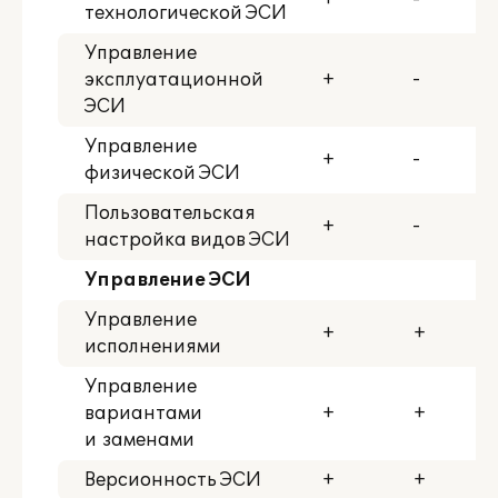
+
-
технологической ЭСИ
Управление
эксплуатационной
+
-
ЭСИ
Управление
+
-
физической ЭСИ
Пользовательская
+
-
настройка видов ЭСИ
Управление ЭСИ
Управление
+
+
исполнениями
Управление
вариантами
+
+
и заменами
Версионность ЭСИ
+
+