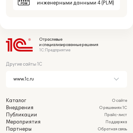
подготовки
инженерными данными 4 (PLM)
производства
Управляемый набор
параметров объектов
технологической
+
+
Отраслевые
подготовки
и специализированные решения
производства
1С:Предприятие
Материальное и трудовое нормировани
Другие сайты 1С
Формулы
+
+
нормирования
Таблицы
+
+
нормирования
Каталог
О сайте
Рабочее место
Внедрения
+
-
О решениях 1С
нормировщика
Публикации
Прайс-лист
Мероприятия
Параметризация
+
+
Поддержка
Партнеры
Обратная связь