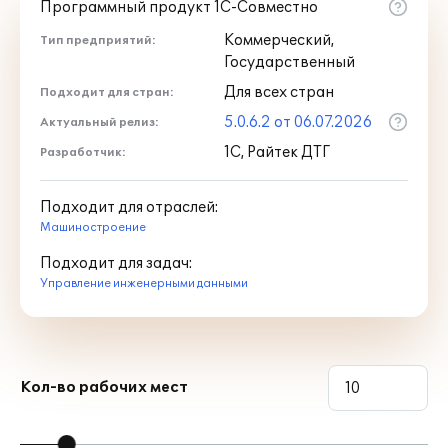
Управляемый набор
Программный продукт 1С-Совместно
+
+
параметров ЭСИ
Коммерческий,
Тип предприятий:
Технологическая подготовка
Государственный
Для всех стран
Подходит для стран:
Ведение групповых
и типовых
5.0.6.2 от 06.07.2026
Актуальный релиз:
+
+
технологических
1С, Райтек ДТГ
Разработчик:
процессов
Ведение единичных
Подходит для отраслей:
технологических
+
+
Машиностроение
процессов
Подходит для задач:
Управление инженерными данными
Формирование
+
+
поэтапной технологии
Ведение
технологических
+
+
Кол-во рабочих мест
операций
Ведение