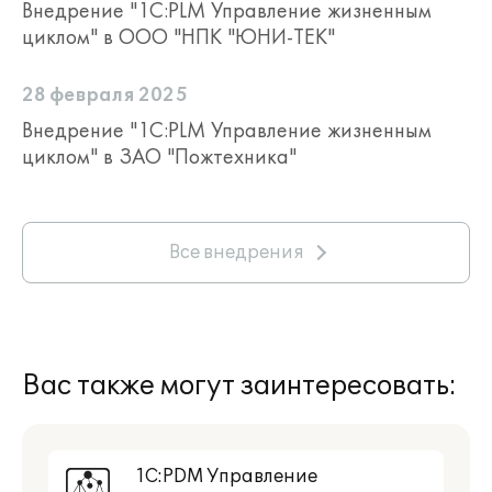
Внедрение "1С:PLM Управление жизненным
Формирование
циклом" в ООО "НПК "ЮНИ-ТЕК"
ограничительного
перечня доступных
28 февраля 2025
подразделений
+
-
Внедрение "1С:PLM Управление жизненным
в зависимости
циклом" в ЗАО "Пожтехника"
от выбранного вида
технологической
операции
Поиск взаимосвязей
Все внедрения
элементов
технологической
+
+
подготовки с другими
объектами
Вас также могут заинтересовать:
Индивидуальная
настройка прав
доступа для объектов
+
+
технологической
1С:PDM Управление