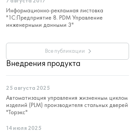
вспомогательный
7 августа 2017
+
-
рабочий центр
Информационно-рекламная листовка
на операцию
"1С:Предприятие 8. PDM Управление
инженерными данными 3"
Формирование
ограничительного
перечня доступных
рабочих центров
+
-
Все публикации
в зависимости
от выбранного вида
Внедрения продукта
технологической
операции
Индивидуальное или
25 августа 2025
коллективное взятие
Автоматизация управления жизненным циклом
объектов
изделий (PLM) производителя стальных дверей
технологической
+
-
"Торэкс"
подготовки
производства
14 июля 2025
на редактирование