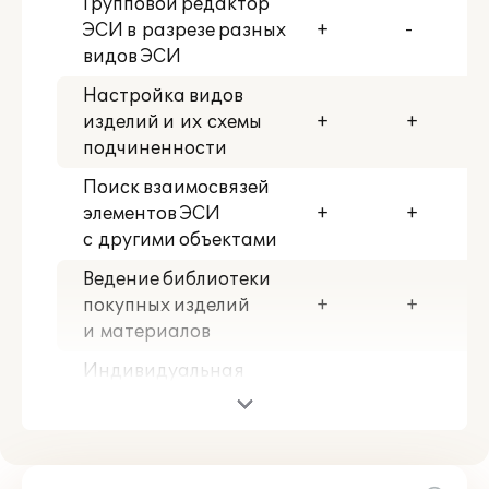
Групповой редактор
ЭСИ в разрезе разных
+
-
видов ЭСИ
Настройка видов
изделий и их схемы
+
+
подчиненности
Поиск взаимосвязей
элементов ЭСИ
+
+
с другими объектами
Ведение библиотеки
покупных изделий
+
+
и материалов
Индивидуальная
настройка прав
+
+
доступа для каждой
ЭСИ