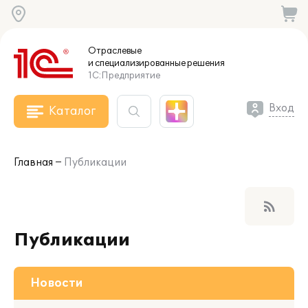
Отраслевые
и специализированные
решения
1С:Предприятие
Вход
Каталог
Главная
Публикации
rss_feed
Публикации
Новости