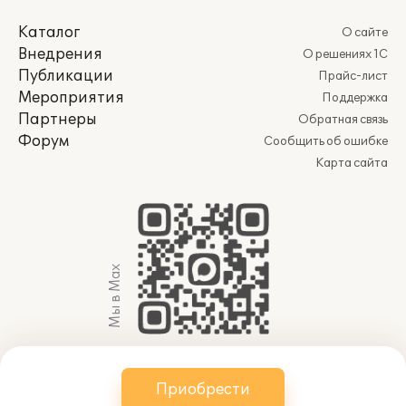
Каталог
О сайте
Внедрения
О решениях 1С
Публикации
Прайс-лист
Мероприятия
Поддержка
Партнеры
Обратная связь
Форум
Сообщить об ошибке
Карта сайта
Мы в Max
© 2011-2026 АО «Группа 1С» (правопреемник ООО
Приобрести
«1С»). Все права защищены.
websol@1c.ru