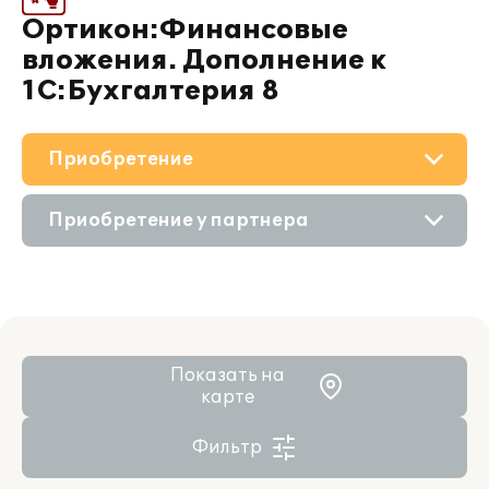
Ортикон:Финансовые
вложения. Дополнение к
1С:Бухгалтерия 8
Приобретение
О решении
Приобретение у партнера
Поддержка
Приобретение продукта
Партнерам
Состав продукта
Показать на
карте
Фильтр