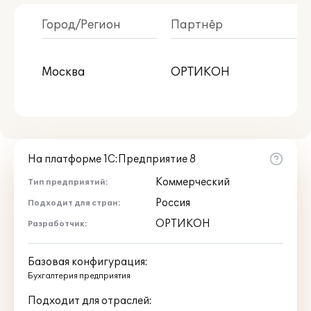
Город/Регион
Партнёр
В моем городе
Москва
ОРТИКОН
С публикациями внедрений
Есть NFR-версия
Центр реальной автоматизации
На платформе 1С:Предприятие 8
Со статусом 1С:Центр разработки
Коммерческий
Тип предприятий:
Россия
Подходит для стран:
ОРТИКОН
Разработчик:
Базовая конфигурация:
Бухгалтерия предприятия
Подходит для отраслей: