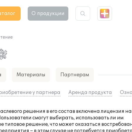
аталог
О продукции
тение
а
Материалы
Партнерам
риобретение у партнера
Аренда продукта
Озна
аслевого решения в его состав включена лицензия на
ользователи смогут выбирать, использовать ли им
е типовое решение, что может оказаться востребова
дприятия – в этом случае не потребуется приобрет