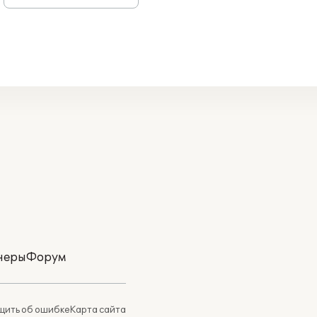
неры
Форум
ить об ошибке
Карта сайта