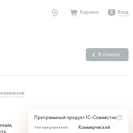
Корзина
Вход
К списку
комление
Программный продукт 1С-Совместно
нным,
Коммерческий
Тип предприятий:
ать