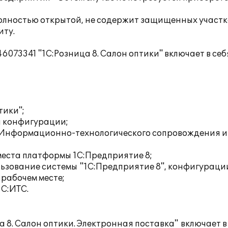
полностью открытой, не содержит защищенных участк
иту.
73341 "1С:Розница 8. Салон оптики" включает в себ
тики";
й конфигурации;
у Информационно-технологического сопровождения и
места платформы 1С:Предприятие 8;
ьзование системы "1С:Предприятие 8", конфигураци
 рабочем месте;
1С:ИТС.
. Салон оптики. Электронная поставка" включает в