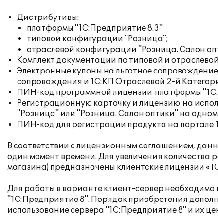
Дистрибутивы:
платформы "1С:Предприятие 8.3";
типовой конфигурации "Розница";
отраслевой конфигурации "Розница. Салон оп
Комплект документации по типовой и отраслевой
Электронные купоны на льготное сопровождени
сопровождения и 1С:КП Отраслевой 2-й Категор
ПИН-код программной лицензии платформы "1С:Пр
Регистрационную карточку и лицензию на испол
"Розница" или "Розница. Салон оптики" на одном
ПИН-код для регистрации продукта на портале 
В соответствии с лицензионным соглашением, данн
один момент времени. Для увеличения количества р
магазина) предназначены клиентские лицензии «1
Для работы в варианте клиент-сервер необходимо
"1С:Предприятие 8". Порядок приобретения дополн
использование сервера "1С:Предприятие 8" и их цен