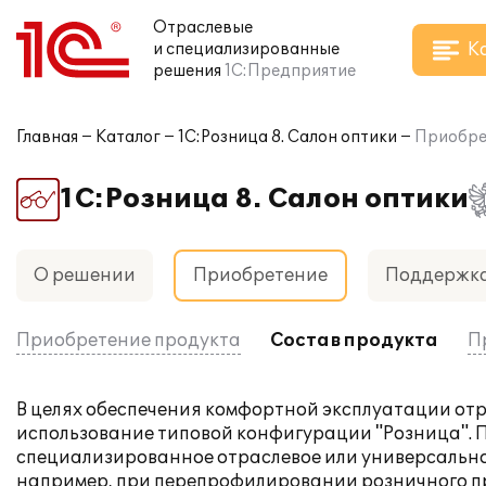
Отраслевые
К
и специализированные
решения
1С:Предприятие
Главная
Каталог
1С:Розница 8. Салон оптики
Приобре
1С:Розница 8. Салон оптики
О решении
Приобретение
Поддержк
Приобретение продукта
Состав продукта
П
В целях обеспечения комфортной эксплуатации отр
использование типовой конфигурации "Розница". П
специализированное отраслевое или универсально
например, при перепрофилировании розничного пре