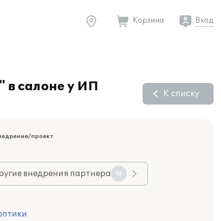
Корзина
Вход
 в салоне у ИП
К списку
недрение/проект
ругие внедрения партнера
12
 оптики