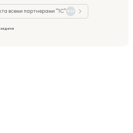
та всеми партнерами "1С"
432
 задача