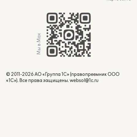
Мы в Max
© 2011-2026 АО «Группа 1С» (правопреемник ООО
«1С»). Все права защищены.
websol@1c.ru