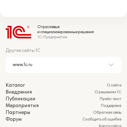
Отраслевые
и специализированные решения
1С:Предприятие
Другие сайты 1С
Каталог
О сайте
Внедрения
О решениях 1С
Публикации
Прайс-лист
Мероприятия
Поддержка
Партнеры
Обратная связь
Форум
Сообщить об ошибке
Карта сайта