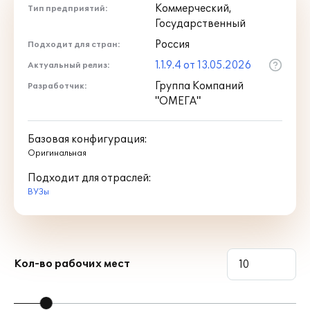
Коммерческий,
Тип предприятий:
защиты конфигурации «Омега:
Государственный
Управление ФХД вуза» на 1, 5 или 10
рабочих мест;
Россия
Подходит для стран:
1.1.9.4 от 13.05.2026
Актуальный релиз:
· Инструкция по получению
Группа Компаний
Разработчик:
программной лицензии СЛК;
"ОМЕГА"
· Лицензионное соглашение и
регистрационная анкета.
Базовая конфигурация:
Оригинальная
Для расширения количества рабочих
Подходит для отраслей:
мест пользователи «Омега: Управление
ВУЗы
ФХД вуза» могут приобрести
необходимое количество
дополнительных однопользовательских
и многопользовательских лицензий на
конфигурацию, на платформу
Кол-во рабочих мест
«1С:Предприятие 8», а также лицензию
на использование сервера
«1С:Предприятие 8».