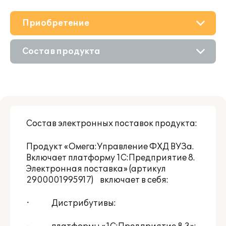
Приобретение
О решении
Состав продукта
Поддержка
Приобретение продукта
Материалы
Приобретение у партнера
Партнерам
Состав электронных поставок продукта:
Онлайн-демонстрация
Продукт «Омега:Управление ФХД ВУЗа.
Включает платформу 1С:Предприятие 8.
Электронная поставка» (артикул
2900001995917) включает в себя:
· Дистрибутивы: