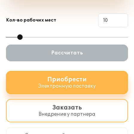
Горнодобывающая промышленность
2" на одно рабочее место;
Именное лицензионное соглашение
Кол-во рабочих мест
на использование системы
"1С:Предприятие 8" и конфигураций
"ERP Горнодобывающая
промышленность 2", "Система
проектирования прикладных
Рассчитать
решений" и "ERP Управление
предприятием 2" в дочернем обществе
или филиале;
Пин-код для регистрации на сайте
Приобрести
поддержки пользователей.
Электронную поставку
Лицензионное соглашение, входящее в
поставку продукта "1С:Предприятие 8.
Заказать
ERP Горнодобывающая промышленность
Внедрение у партнера
2. Лицензия для дочерних обществ и
филиалов", разрешает использовать
перечисленные прикладные решения в