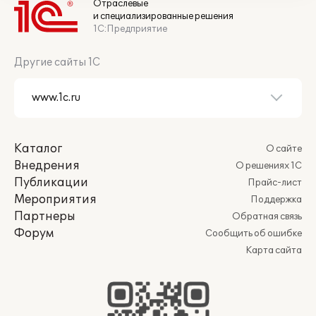
Отраслевые
Управление предприятием".
и специализированные решения
Руководство пользователя. Редакция
1С:Предприятие
2.5.
1С:Предприятие 8. Конфигурация
Другие сайты 1С
"Система проектирования
прикладных решений". Редакция 1.1.
Руководство пользователя.
Документация по платформе
Каталог
О сайте
"1С:Предприятие 8" и конфигурациям
Внедрения
О решениях 1С
"ERP Горнодобывающая
Публикации
Прайс-лист
промышленность 2", "ERP Управление
Мероприятия
Поддержка
предприятием 2", "Система
Партнеры
проектирования прикладных решений"
Обратная связь
Форум
в электронном виде доступна
Сообщить об ошибке
пользователям при соблюдении условий
Карта сайта
сопровождения на сайте
Информационно-технологического
сопровождения
www.its.1c.ru
в
соответствующих разделах: