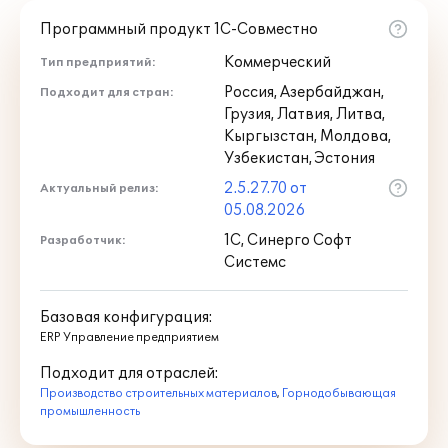
Функциональная модель
конфигурации "ERP
Программный продукт 1С-Совместно
Горнодобывающая промышленность
Коммерческий
Тип предприятий:
2";
Функциональная модель
Россия, Азербайджан,
Подходит для стран:
конфигурации "ERP Управление
Грузия, Латвия, Литва,
предприятием 2";
Кыргызстан, Молдова,
Комплект документации по платформе
Узбекистан, Эстония
"1С:Предприятие 8" и конфигурациям
2.5.27.70 от
Актуальный релиз:
"ERP Горнодобывающая
05.08.2026
промышленность 2", "ERP Управление
1С, Синерго Софт
Разработчик:
предприятием 2", "Система
Системс
проектирования прикладных
решений" в электронном виде;
Электронный купон на льготное
Базовая конфигурация:
сопровождение 1С:ИТС/1С:КП;
ERP Управление предприятием
Электронный купон на льготное
Подходит для отраслей:
сопровождение по сервису 1С:КП
Производство строительных материалов
,
Горнодобывающая
Отраслевой;
промышленность
Пин-код программной защиты
конфигурации "ERP