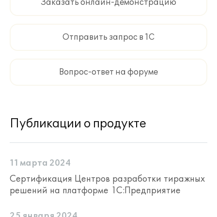
Заказать онлайн-демонстрацию
локальной сети указанного в
лицензионном соглашении
юридического лица или филиала.
Отправить запрос в 1С
Обращаем внимание: клиентские
лицензии и лицензии на сервер от
платформы "1С:Предприятие 8",
Вопрос-ответ на форуме
необходимые для работы
программного продукта, в поставку
продукта не входят и приобретаются
отдельно.
Публикации о продукте
Функциональная модель "1С:ERP
Горнодобывающая промышленность 2"
включена в состав продукта для
11 марта 2024
освоения возможностей прикладных
Сертификация Центров разработки тиражных
решений, изучения принципов и
решений на платформе 1С:Предприятие
методологии взаимодействия отдельных
подсистем. Для работы с
функциональной моделью используется
25 января 2024