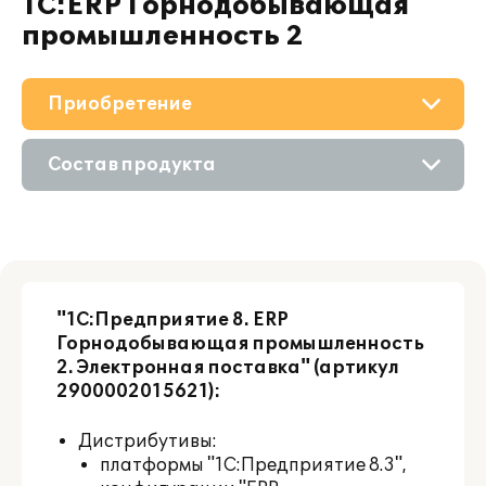
1С:ERP Горнодобывающая
промышленность 2
Приобретение
О решении
Состав продукта
Поддержка
Приобретение продукта
Материалы
Приобретение у партнера
Партнерам
"1С:Предприятие 8. ERP
Горнодобывающая промышленность
2. Электронная поставка" (артикул
2900002015621):
Дистрибутивы:
платформы "1С:Предприятие 8.3",