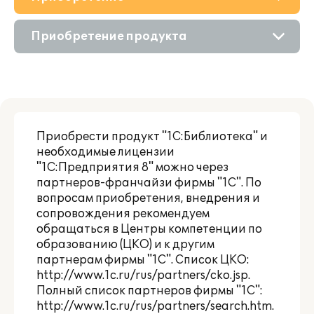
О решении
Приобретение продукта
Поддержка
Состав продукта
Материалы
Приобретение у партнера
Партнерам
Приобрести продукт "1С:Библиотека" и
необходимые лицензии
"1С:Предприятия 8" можно через
партнеров-франчайзи фирмы "1С". По
вопросам приобретения, внедрения и
сопровождения рекомендуем
обращаться в Центры компетенции по
образованию (ЦКО) и к другим
партнерам фирмы "1С". Список ЦКО:
http://www.1c.ru/rus/partners/cko.jsp
.
Полный список партнеров фирмы "1С":
http://www.1c.ru/rus/partners/search.htm
.