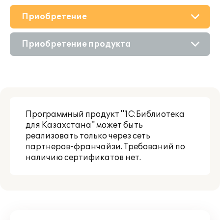
Приобретение
О решении
Приобретение продукта
Поддержка
Состав продукта
Партнерам
Приобретение у партнера
Программный продукт "1С:Библиотека
для Казахстана" может быть
реализовать только через сеть
партнеров-франчайзи. Требований по
наличию сертификатов нет.