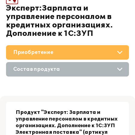
Эксперт:Зарплата и
управление персоналом в
кредитных организациях.
Дополнение к 1С:ЗУП
Приобретение
О решении
Состав продукта
Поддержка
Приобретение продукта
Партнерам
Приобретение у партнера
Продукт "Эксперт: Зарплата и
управление персоналом в кредитных
организациях. Дополнение к 1С:ЗУП
Электронная поставка" (артикул