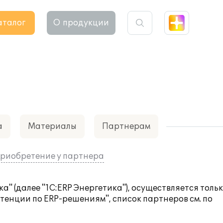
аталог
О продукции
а
Материалы
Партнерам
риобретение у партнера
" (далее "1С:ERP Энергетика"), осуществляется тольк
тенции по ERP-решениям", список партнеров см. по