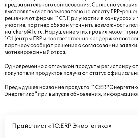
предварительного согласования. Согласно условия
выставлять счет пользователю на оплату ERP-решен
решения от фирмы "1С". При участии в конкурсах и
участие, партнер обязан уточнить возможность по
на
ckerp@1c.ru
. Нарушение этих правил может прив
1С:Центры ERP и соответственно к задержке поста
партнеру сообщат решение о согласовании заявки
мотивированный отказ.
Одновременно с отгрузкой продукты регистрируютс
покупатели продуктов получают статус официальны
Предыдущее название продукта "1С:ERP Энергетика 
Энергетика" при выпуске обновления, информаци
Прайс-лист «1С:ERP Энергетика»