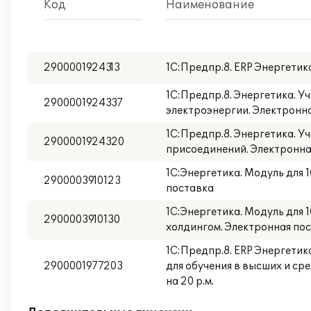
Код
Наименование
2900001924313
1С:Предпр.8. ERP Энергетик
1С:Предпр.8. Энергетика. У
2900001924337
электроэнергии. Электронн
1С:Предпр.8. Энергетика. У
2900001924320
присоединений. Электронна
1С:Энергетика. Модуль для 1
2900003910123
поставка
1С:Энергетика. Модуль для 
2900003910130
холдингом. Электронная по
1С:Предпр.8. ERP Энергетик
2900001977203
для обучения в высших и ср
на 20 р.м.