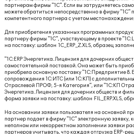
партнерам фирмы "1С". Если вы затрудняетесь сам
можете обратиться непосредственно в фирму "1С" 
компетентного партнера с учетом местонахождени
Для приобретения указанных программных продукт
партнеру фирмы "1С", участвующему в проекте "1С
на поставку: шаблон
1C_ERP_Z.XLS
, образец запол
"1С:ERP Энергетика. Лицензия для дочерних общест
самостоятельной поставкой. Она может быть приоб
приобрела основную поставку "1С:Предприятие 8. 
сопровождения 1С:ИТС (или 1С:КП) с дополнительн
Отраслевой ПРОФ, 5-я Категория", или "1С:КП Отра
Энергетика. Лицензия для дочерних обществ и фил
форма заявки на поставку: шаблон
FIL_ERP.XLS
, об
На основании заявки пользователя на основной пр
партнер подает в фирму "1С" электронную заявку, 
неполном или некорректном заполнении заявки рас
партнеров учитывать, что каждая отгрузка ERP-р