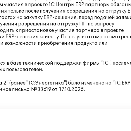
м участия в проекте 1С:Центры ERP партнеры обязан
ия только после получения разрешения на отгрузку E
 торгах на закупку ERP-решения, перед подачей заявк
лучения разрешения на отгрузку ПП по запросу
одить к приостановке участия партнера в проекте
вки ERP-решения клиенту. По результатам рассмотрен
 и возможности приобретения продукта или
я в базе технической поддержки фирмы "1С", после ч
х пользователей.
2" (ранее "1С:Энергетика") было изменено на "1С:ERP
онное письмо
№33619 от
17.10.2025
.