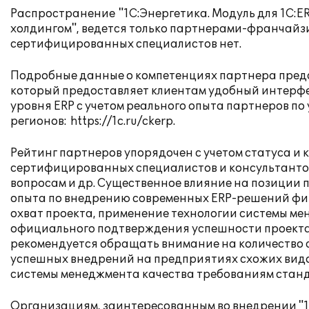
Распространение "1С:Энергетика. Модуль для 1С:ERP
холдингом", ведется только партнерами-франчайз
сертифицированных специалистов нет.
Подробные данные о компетенциях партнера предст
который предоставляет клиентам удобный интерфе
уровня ERP с учетом реального опыта партнеров по
регионов:
https://1c.ru/ckerp
.
Рейтинг партнеров упорядочен с учетом статуса и
сертифицированных специалистов и консультантов,
вопросам и др. Существенное влияние на позиции 
опыта по внедрению современных ERP-решений фир
охват проекта, применение технологии системы ме
официального подтверждения успешности проекта 
рекомендуется обращать внимание на количество 
успешных внедрений на предприятиях схожих видо
системы менеджмента качества требованиям станда
Организациям, заинтересованным во внедрении "1