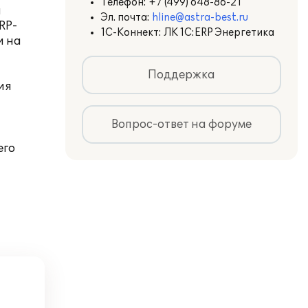
Телефон:
+7 (499) 648-86-21
ы
Эл. почта:
hline@astra-best.ru
RP-
1С-Коннект: ЛК 1С:ERP Энергетика
и на
Поддержка
ия
Вопрос-ответ на форуме
его