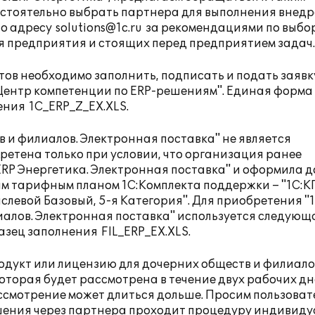
остоятельно выбрать партнера для выполнения внедр
по адресу
solutions@1c.ru
за рекомендациями по выбо
я предприятия и стоящих перед предприятием задач.
ов необходимо заполнить, подписать и подать заявк
:Центр компетенции по ERP-решениям". Единая форма
нения
1C_ERP_Z_EX.XLS
.
в и филиалов. Электронная поставка" не является
ретена только при условии, что организация ранее
ERP Энергетика. Электронная поставка" и оформила д
ым тарифным планом 1С:Комплекта поддержки – "1С:К
слевой Базовый, 5-я Категория". Для приобретения "
иалов. Электронная поставка" используется следующ
разец заполнения
FIL_ERP_EX.XLS
.
одукт или лицензию для дочерних обществ и филиало
которая будет рассмотрена в течение двух рабочих дн
смотрение может длиться дольше. Просим пользоват
ешения через партнера проходит процедуру индивиду