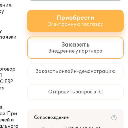
ения,
ру
Приобрести
Электронную поставку
у
 заявки
Заказать
Внедрение у партнера
оговор
Заказать онлайн-демонстрацию
П
1С:ERP
ая
Отправить запрос в 1С
в,
ей. При
Сопровождение
елей и
ального