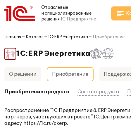
Отраслевые
К
и специализированные
решения
1С:Предприятие
Главная
Каталог
1С:ERP Энергетика
Приобретение
1С:ERP Энергетика
О решении
Приобретение
Поддержк
Приобретение продукта
Состав продукта
П
Распространение "1С:Предприятие 8. ERP Энергетика
партнеров, участвующих в проекте "1С:Центр компе
адресу
https://1c.ru/ckerp
.