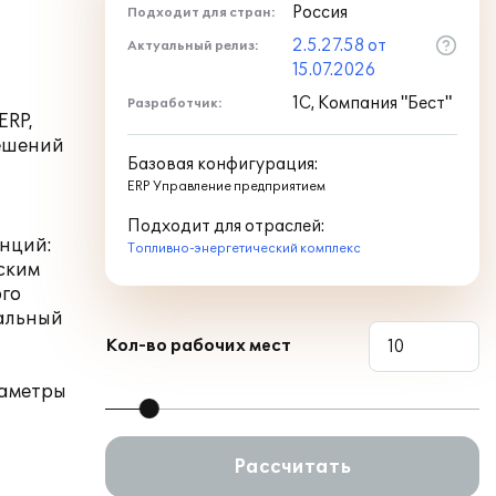
Россия
Подходит для стран:
2.5.27.58 от
Актуальный релиз:
15.07.2026
1С, Компания "Бест"
Разработчик:
ERP,
решений
Базовая конфигурация:
ERP Управление предприятием
Подходит для отраслей:
енций:
Топливно-энергетический комплекс
ским
ого
нальный
Кол-во рабочих мест
раметры
Рассчитать