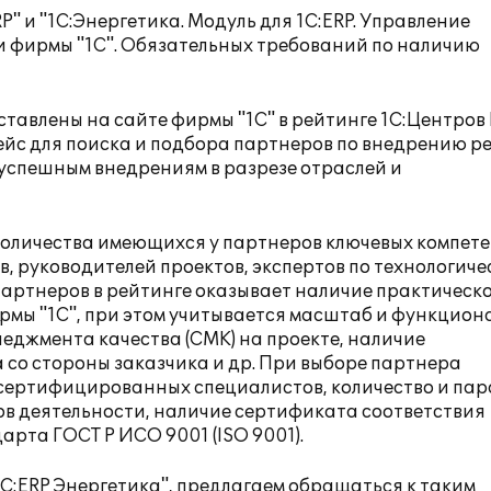
" и "1С:Энергетика. Модуль для 1С:ERP. Управление
и фирмы "1С". Обязательных требований по наличию
авлены на сайте фирмы "1С" в рейтинге 1С:Центров 
йс для поиска и подбора партнеров по внедрению 
 успешным внедрениям в разрезе отраслей и
 количества имеющихся у партнеров ключевых компет
 руководителей проектов, экспертов по технологиче
партнеров в рейтинге оказывает наличие практическ
мы "1С", при этом учитывается масштаб и функцио
неджмента качества (СМК) на проекте, наличие
со стороны заказчика и др. При выборе партнера
сертифицированных специалистов, количество и па
в деятельности, наличие сертификата соответствия
рта ГОСТ Р ИСО 9001 (ISO 9001).
С:ERP Энергетика", предлагаем обращаться к таким