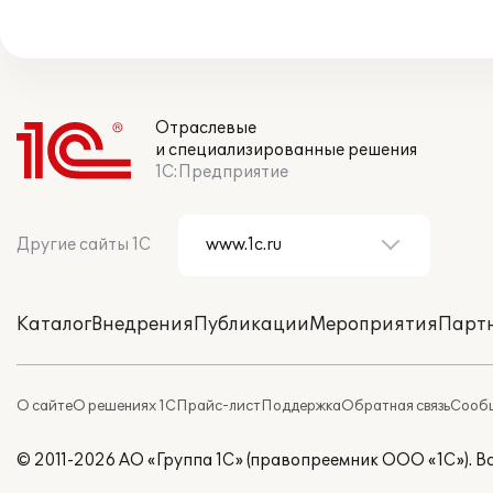
Отраслевые
и специализированные решения
1С:Предприятие
Другие сайты 1С
Каталог
Внедрения
Публикации
Мероприятия
Парт
О сайте
О решениях 1С
Прайс-лист
Поддержка
Обратная связь
Сообщ
© 2011-2026 АО «Группа 1С» (правопреемник ООО «1С»). 