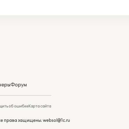
неры
Форум
ить об ошибке
Карта сайта
Все права защищены.
websol@1c.ru