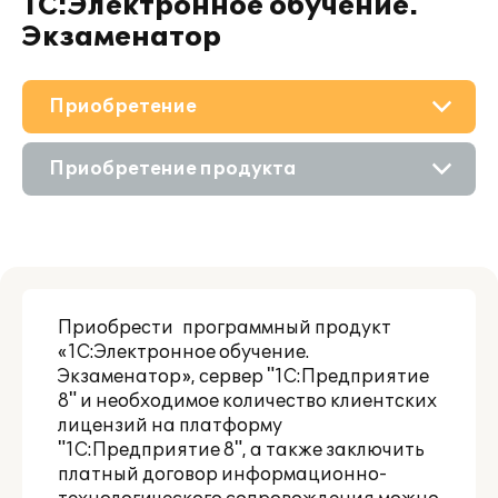
1С:Электронное обучение.
Экзаменатор
Приобретение
О решении
Приобретение продукта
Поддержка
Состав продукта
Материалы
Партнерам
Приобрести программный продукт
«1С:Электронное обучение.
Экзаменатор», сервер "1С:Предприятие
8" и необходимое количество клиентских
лицензий на платформу
"1С:Предприятие 8", а также заключить
платный договор информационно-