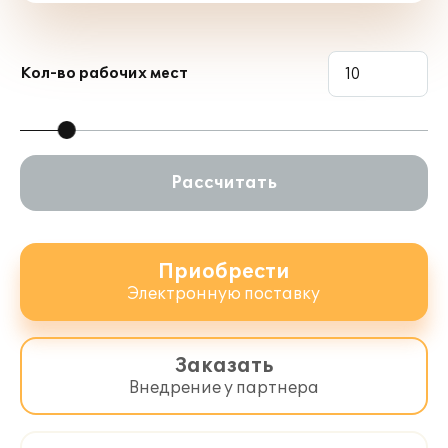
изменению пользователем. При этом
реализован принцип максимальной
открытости кода для обеспечения
возможности адаптации продуктов под
Кол-во рабочих мест
нужды конечных пользователей.
ДОКУМЕНТАЦИЯ,
ВКЛЮЧАЕМАЯ В СОСТАВ
Рассчитать
ПОСТАВКИ
ПРОГРАММНЫХ
ПРОДУКТОВ
Приобрести
Электронную поставку
Продукт "1С:Предприятие 8. EHS
Комплексная производственная
безопасность КОРП. Электронная
Заказать
поставка" (артикул 2900002570069)
Внедрение у партнера
включает в себя документацию в
электронном виде: