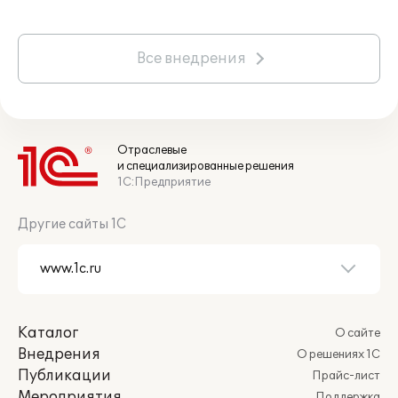
обучения в высших и средних учебных
заведениях" могут приобретать
документацию по типовым решениям
Все внедрения
Фирмы "1С" в необходимом количестве в
соответствии с регламентом, описанным
в
информационном письме №8538 от
20.06.2008 года
.
Отраслевые
и специализированные решения
1С:Предприятие
Другие сайты 1С
Каталог
О сайте
Внедрения
О решениях 1С
Публикации
Прайс-лист
Мероприятия
Поддержка