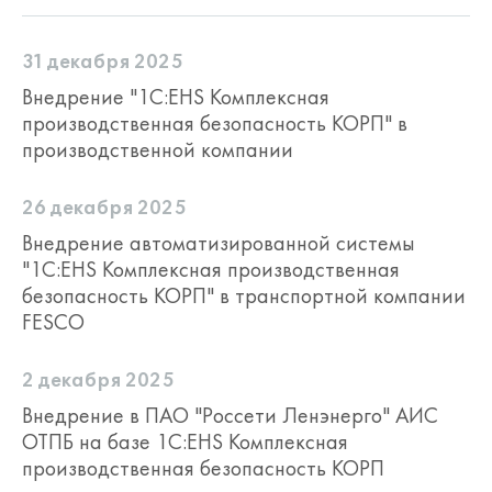
сопровождения
www.its.1c.ru
в
соответствующих разделах:
31 декабря 2025
Инструкции по разработке на 1С –
Внедрение "1С:EHS Комплексная
Платформа 1С:Предприятие.
производственная безопасность КОРП" в
Документация
;
производственной компании
Инструкции по разработке на 1С –
Система проектирования прикладных
решений
;
26 декабря 2025
Инструкции по учету в программах 1С
Внедрение автоматизированной системы
– Документация для пользователей 1С
.
"1С:EHS Комплексная производственная
безопасность КОРП" в транспортной компании
Проверка наличия действующего
FESCO
договора 1С:ИТС/1С:КП и 1С:КП
Отраслевой осуществляется на
сайте
https://portal.1c.ru/partner/subscription/
2 декабря 2025
Внедрение в ПАО "Россети Ленэнерго" АИС
Зарегистрированные пользователи
ОТПБ на базе 1С:EHS Комплексная
программного продукта 4601546117564
производственная безопасность КОРП
"1C:Предприятие 8. Комплект для