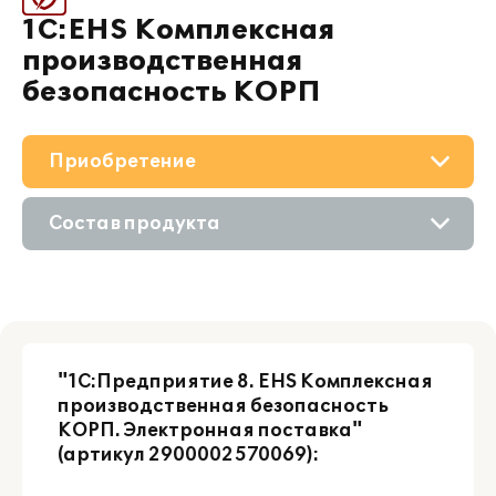
1С:EHS Комплексная
производственная
безопасность КОРП
Приобретение
О решении
Состав продукта
Поддержка
Приобретение продукта
Материалы
Приобретение у партнера
Партнерам
"1С:Предприятие 8. EHS Комплексная
производственная безопасность
КОРП. Электронная поставка"
(артикул 2900002570069):