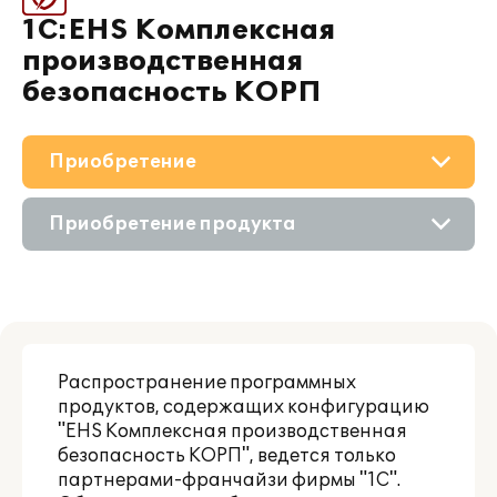
1С:EHS Комплексная
производственная
безопасность КОРП
Приобретение
О решении
Приобретение продукта
Поддержка
Состав продукта
Материалы
Приобретение у партнера
Партнерам
Распространение программных
продуктов, содержащих конфигурацию
"EHS Комплексная производственная
безопасность КОРП", ведется только
партнерами-франчайзи фирмы "1С".