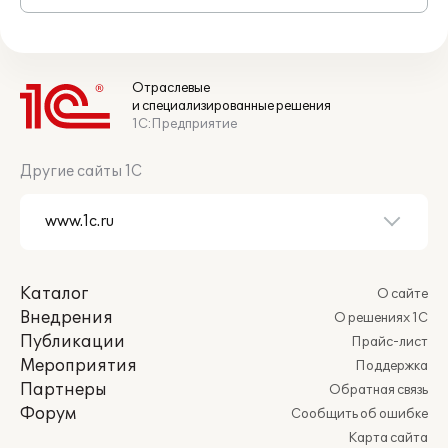
Отраслевые
и специализированные решения
1С:Предприятие
Другие сайты 1С
Каталог
О сайте
Внедрения
О решениях 1С
Публикации
Прайс-лист
Мероприятия
Поддержка
Партнеры
Обратная связь
Форум
Сообщить об ошибке
Карта сайта