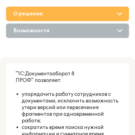
О решении
Приобретение
Возможности
Поддержка
Описание
Партнерам
Цифровые технологии
"1С:Документооборот 8
Сравнение версий
ПРОФ" позволяет:
упорядочить работу сотрудников с
документами, исключить возможность
утери версий или пересечения
фрагментов при одновременной
работе;
сократить время поиска нужной
информации и суммарное время