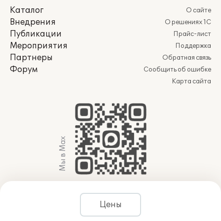
Каталог
О сайте
Внедрения
О решениях 1С
Публикации
Прайс-лист
Мероприятия
Поддержка
Партнеры
Обратная связь
Форум
Сообщить об ошибке
Карта сайта
Мы в Max
© 2011-2026 АО «Группа 1С» (правопреемник ООО
Цены
«1С»). Все права защищены.
websol@1c.ru