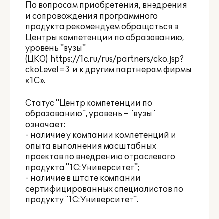
По вопросам приобретения, внедрения
и сопровождения программного
продукта рекомендуем обращаться в
Центры компетенции по образованию,
уровень "вузы"
(ЦКО)
https://1c.ru/rus/partners/cko.jsp?
ckoLevel=3
и к другим партнерам фирмы
«1С».
Статус "Центр компетенции по
образованию"
, уровень – "вузы"
означает:
- наличие у компании компетенций и
опыта выполнения масштабных
проектов по внедрению отраслевого
продукта "1С:Университет";
- наличие в штате компании
сертифицированных специалистов по
продукту "1С:Университет".