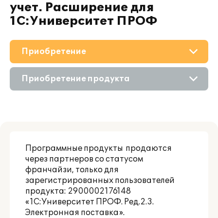
учет. Расширение для
1С:Университет ПРОФ
Приобретение
О решении
Приобретение продукта
Поддержка
Состав продукта
Материалы
Приобретение у партнера
Партнерам
Программные продукты
продаются
Онлайн-демонстрация
через партнеров со статусом
франчайзи, только для
зарегистрированных пользователей
продукта:
2900002176148
«1С:Университет ПРОФ. Ред.2.3.
Электронная поставка».