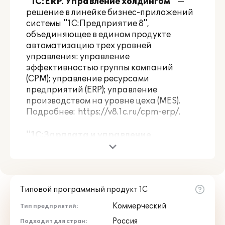
"1С:ERP. Управление холдингом"
—
решение в линейке бизнес-приложений
системы "1С:Предприятие 8",
объединяющее в едином продукте
автоматизацию трех уровней
управления: управление
эффективностью группы компаний
(CPM); управление ресурсами
предприятий (ERP); управление
производством на уровне цеха (MES).
Подробнее:
https://v8.1c.ru/cpm-erp/
.
"1С:Зарплата и управление
персоналом 8 КОРП"
обеспечивает
автоматизацию задач по всем
направлениям работы с персоналом:
кадровый учет, расчет заработной
Типовой программный продукт 1С
платы и управление персоналом на
предприятиях различного масштаба в
Коммерческий
Тип предприятий:
соответствии с законодательством
Россия
Подходит для стран:
Российской Федерации. Программа в