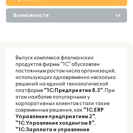
Приобретение
Возможности
Поддержка
Описание
Партнерам
Цифровые технологии
Выпуск комплекса флагманских
Сравнение версий
продуктов фирмы "1С" обусловлен
постоянным ростом числа организаций,
использующих одновременно несколько
решений на единой технологической
платформе
"1С:Предприятие 8.3"
. При
этом наиболее популярными у
корпоративных клиентов стали такие
современные решения, как
"1С:ERP
Управление предприятием 2"
,
"1С:Управление холдингом 8"
,
"1С:Зарплата и управление