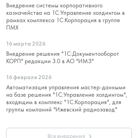
shina/
Внедрение системы корпоративного
казначейства на 1С:Управление холдингом в
"1С:Аналитика"
- BI-система,
рамках комплекса 1С:Корпорация в группе
помогающая работать с
ПМХ
аналитическими данными и отлично
подходит для управленческого учета.
подробнее:
https://v8.1c.ru/platforma/1s-
16 марта 2026
analitika/
Внедрение решения "1С:Документооборот
КОРП" редакции 3.0 в АО "ИМЗ"
"1С:Корпоративный
инструментальный пакет
8"
предназначен для повышения
16 февраля 2026
производительности,
Автоматизация управления мастер-данными
масштабируемости и надежности
на базе решения "1С:Управление холдингом",
информационных систем, работающих
входящим в комплекс "1С:Корпорация", для
на платформе «1С:Предприятие 8»
группы компаний "Ижевский радиозавод"
за счет решения широкого круга
технических задач, возникающих
на всех этапах жизненного цикла
информационной системы.
Все внедрения