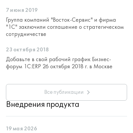
обработки и ведения нормативно-
справочной информации на крупных и
7 июня 2019
средних предприятиях различных
Группа компаний "Восток-Сервис" и фирма
отраслей. Конфигурация может быть
"1С" заключили соглашение о стратегическом
востребована компаниями, как
сотрудничестве
имеющими, так и не имеющими
разветвленную сеть филиалов или
территориально-распределенных
23 октября 2018
подразделений.
Добавьте в свой рабочий график Бизнес-
Подробнее:
https://solutions.1c.ru/catalog/md
форум 1С:ERP 26 октября 2018 г. в Москве
"1С:Шина"
— продукт класса
«Сервисная шина предприятия»
(Enterprise Service Bus, ESB),
Все публикации
обеспечивающий обмен данными между
различными информационными
Внедрения продукта
системами, работающими как
на платформе «1С:Предприятие», так
и с системами на других платформах.
Подробнее:
https://v8.1c.ru/static/1c-
19 мая 2026